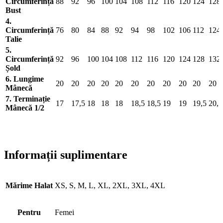
Circumferință
88
92
96
100
104
108
112
116
120
124
128
Bust
4.
Circumferință
76
80
84
88
92
94
98
102
106
112
124
Talie
5.
Circumferință
92
96
100
104
108
112
116
120
124
128
132
Șold
6. Lungime
20
20
20
20
20
20
20
20
20
20
20
Mânecă
7. Terminație
17
17,5
18
18
18
18,5
18,5
19
19
19,5
20,5
Mânecă 1/2
Informații suplimentare
Mărime Halat
XS, S, M, L, XL, 2XL, 3XL, 4XL
Pentru
Femei