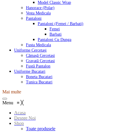
Model Classic Wrap
Hanorace (Polar)
Vesta Medicala
Pantaloni
Pantaloni (Femei / Barbati)
Femei
Barbati
Pantaloni Cu Dunga
Fusta Medicala
Uniforme Cercetași
Cămașă Cercetasi
Cravată Cercetasi
Fustă Pantalon
Uniforme Bucatari
Boneta Bucatari
Tunica Bucatari
Mai multe
Menu
≡
╳
Acasa
Despre Noi
Shop
Toate produsele