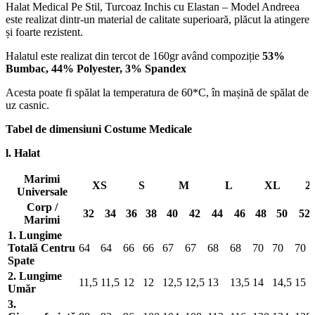
Halat Medical Pe Stil, Turcoaz Inchis cu Elastan – Model Andreea
este realizat dintr-un material de calitate superioară, plăcut la atingere
și foarte rezistent.
Halatul este realizat din tercot de 160gr având compoziție
53%
Bumbac, 44% Polyester, 3% Spandex
Acesta poate fi spălat la temperatura de 60*C, în mașină de spălat de
uz casnic.
Tabel de dimensiuni Costume Medicale
l. Halat
Marimi
XS
S
M
L
XL
2
Universale
Corp /
32
34
36
38
40
42
44
46
48
50
52
Marimi
1. Lungime
Totală Centru
64
64
66
66
67
67
68
68
70
70
70
Spate
2. Lungime
11,5
11,5
12
12
12,5
12,5
13
13,5
14
14,5
15
Umăr
3.