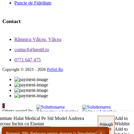
Puncte de Fidelitate
Contact
Râmnicu Vâlcea, Vâlcea
contact[at]pestil.ro
0771 647 475
Copyright © 2023 - 2026
PeStil.Ro
0
Oferta expiră în:
0z 16h 32m 19s
ntitate Halat Medical Pe Stil Model Andreea
Add to
rcoaz Inchis cu Elastan
Wishlist
Adaugă
în coș
Add to
×
Primesti 20% Reducere pentru abonare la Newsletter!