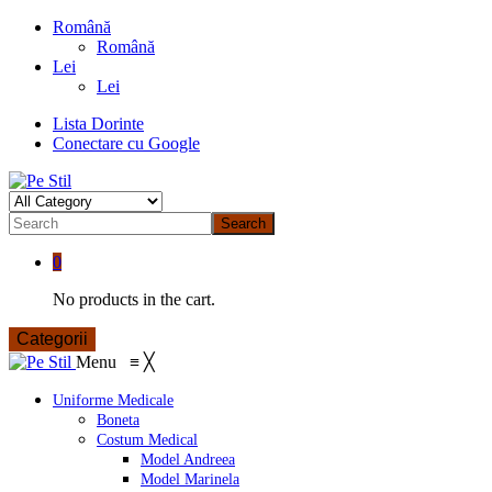
Română
Română
Lei
Lei
Lista Dorinte
Conectare cu Google
Search
0
No products in the cart.
Categorii
Menu
≡
╳
Uniforme Medicale
Boneta
Costum Medical
Model Andreea
Model Marinela