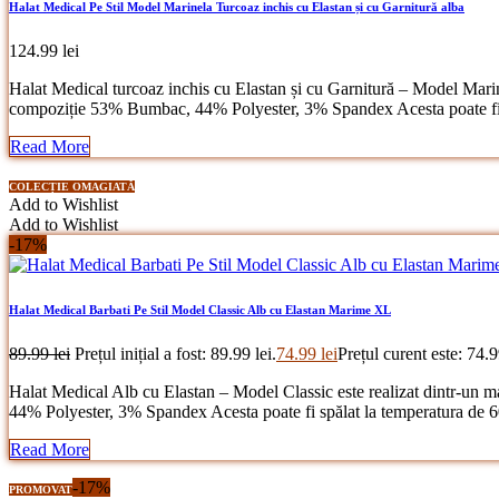
Halat Medical Pe Stil Model Marinela Turcoaz inchis cu Elastan și cu Garnitură alba
124.99
lei
Halat Medical turcoaz inchis cu Elastan și cu Garnitură – Model Marinela
compoziție 53% Bumbac, 44% Polyester, 3% Spandex Acesta poate fi sp
Read More
COLECȚIE OMAGIATĂ
Add to Wishlist
Add to Wishlist
-17%
Halat Medical Barbati Pe Stil Model Classic Alb cu Elastan Marime XL
89.99
lei
Prețul inițial a fost: 89.99 lei.
74.99
lei
Prețul curent este: 74.9
Halat Medical Alb cu Elastan – Model Classic este realizat dintr-un mat
44% Polyester, 3% Spandex Acesta poate fi spălat la temperatura de 
Read More
-17%
PROMOVAT