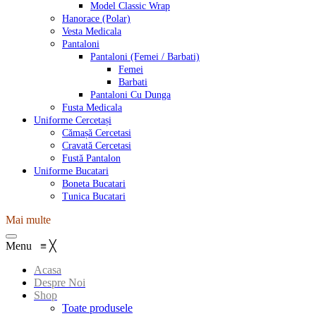
Model Classic Wrap
Hanorace (Polar)
Vesta Medicala
Pantaloni
Pantaloni (Femei / Barbati)
Femei
Barbati
Pantaloni Cu Dunga
Fusta Medicala
Uniforme Cercetași
Cămașă Cercetasi
Cravată Cercetasi
Fustă Pantalon
Uniforme Bucatari
Boneta Bucatari
Tunica Bucatari
Mai multe
Menu
≡
╳
Acasa
Despre Noi
Shop
Toate produsele