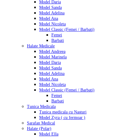
Model Daria
Model Sanda
Model Adelina
Model Ana
Model Nicoleta
Model Classic (Femei / Barbati)
Femei
Barbati
Halate Medicale
Model Andreea
Model Marinela
Model Daria
Model Sanda
Model Adelina
Model Ana
Model Nicoleta
Model Classic (Femei / Barbati)
Femei
Barbati
Tunica Medicala
Tunica medicala cu Nasturi
Model Zyra ( cu fermoar )
Sarafan Medical
Halate (Polar)
Model Ella