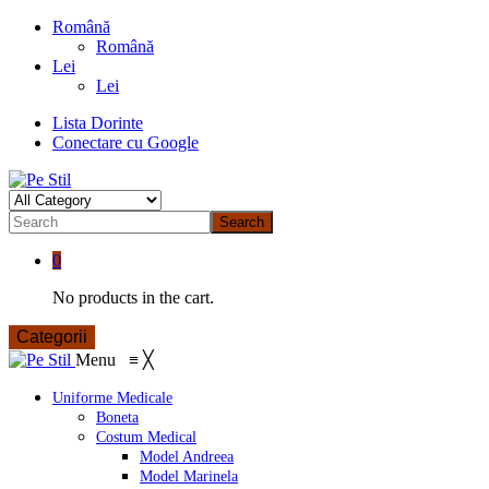
Română
Română
Lei
Lei
Lista Dorinte
Conectare cu Google
Search
0
No products in the cart.
Categorii
Menu
≡
╳
Uniforme Medicale
Boneta
Costum Medical
Model Andreea
Model Marinela