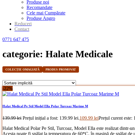
Produse noi
Recomandate
Cele mai Cumpărate
Produse Angro
Reduceri
Contact
0771 647 475
categorie:
Halate Medicale
COLECȚIE OMAGIATĂ
PRODUS PROMOVAT
-22%
Halat Medical Pe Stil Model Ella Polar Turcoaz Marime M
139.99
lei
Prețul inițial a fost: 139.99 lei.
109.99
lei
Prețul curent este: 
Halat Medical Polar Pe Stil, Turcoaz, Model Ella este realizat dintr-un 
Acesta poate fi spălat la temperatura de 60*C, în mașină de spălat d