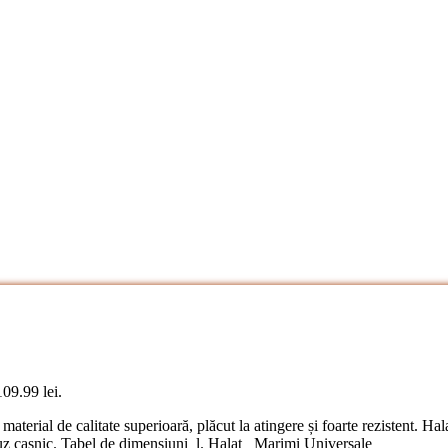
109.99 lei.
material de calitate superioară, plăcut la atingere și foarte rezistent. 
e uz casnic. Tabel de dimensiuni l. Halat Marimi Universale