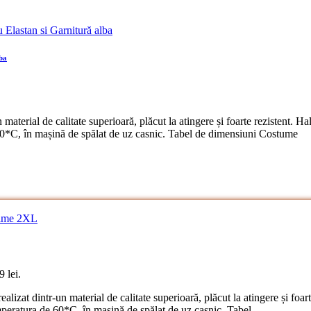
lba
 material de calitate superioară, plăcut la atingere și foarte rezistent.
60*C, în mașină de spălat de uz casnic. Tabel de dimensiuni Costume
9 lei.
izat dintr-un material de calitate superioară, plăcut la atingere și foar
eratura de 60*C, în mașină de spălat de uz casnic. Tabel