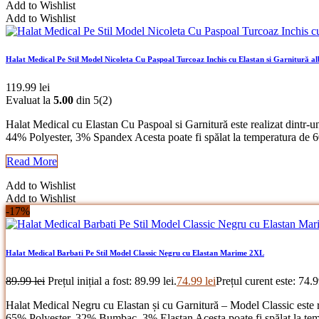
Add to Wishlist
Add to Wishlist
Halat Medical Pe Stil Model Nicoleta Cu Paspoal Turcoaz Inchis cu Elastan si Garnitură a
119.99
lei
Evaluat la
5.00
din 5
(2)
Halat Medical cu Elastan Cu Paspoal si Garnitură este realizat dintr-un
44% Polyester, 3% Spandex Acesta poate fi spălat la temperatura de 
Read More
Add to Wishlist
Add to Wishlist
-17%
Halat Medical Barbati Pe Stil Model Classic Negru cu Elastan Marime 2XL
89.99
lei
Prețul inițial a fost: 89.99 lei.
74.99
lei
Prețul curent este: 74.9
Halat Medical Negru cu Elastan și cu Garnitură – Model Classic este real
65% Polyester, 32% Bumbac, 3% Elastan Acesta poate fi spălat la temp