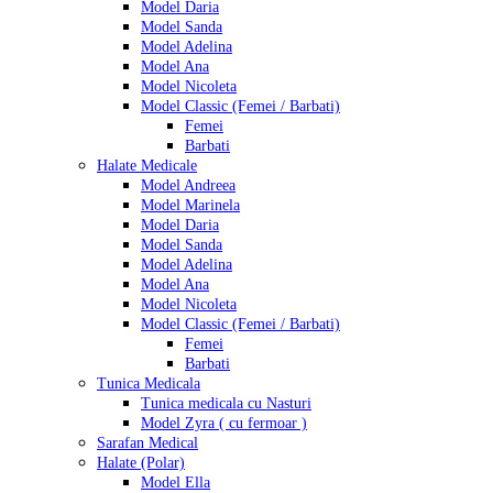
Model Daria
Model Sanda
Model Adelina
Model Ana
Model Nicoleta
Model Classic (Femei / Barbati)
Femei
Barbati
Halate Medicale
Model Andreea
Model Marinela
Model Daria
Model Sanda
Model Adelina
Model Ana
Model Nicoleta
Model Classic (Femei / Barbati)
Femei
Barbati
Tunica Medicala
Tunica medicala cu Nasturi
Model Zyra ( cu fermoar )
Sarafan Medical
Halate (Polar)
Model Ella