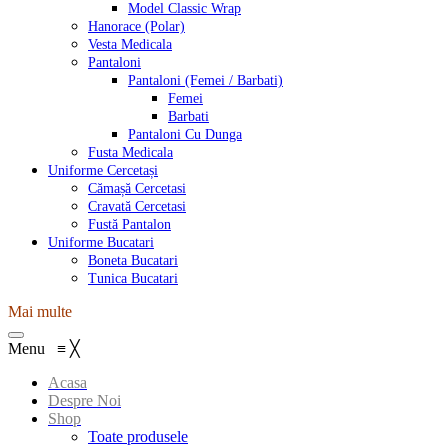
Model Classic Wrap
Hanorace (Polar)
Vesta Medicala
Pantaloni
Pantaloni (Femei / Barbati)
Femei
Barbati
Pantaloni Cu Dunga
Fusta Medicala
Uniforme Cercetași
Cămașă Cercetasi
Cravată Cercetasi
Fustă Pantalon
Uniforme Bucatari
Boneta Bucatari
Tunica Bucatari
Mai multe
Menu
≡
╳
Acasa
Despre Noi
Shop
Toate produsele