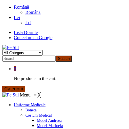
Română
Română
Lei
Lei
Lista Dorinte
Conectare cu Google
Search
0
No products in the cart.
Categorii
Menu
≡
╳
Uniforme Medicale
Boneta
Costum Medical
Model Andreea
Model Marinela