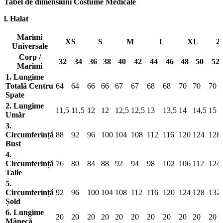
Tabel de dimensiuni Costume Medicale
l. Halat
Marimi
XS
S
M
L
XL
2
Universale
Corp /
32
34
36
38
40
42
44
46
48
50
52
Marimi
1. Lungime
Totală Centru
64
64
66
66
67
67
68
68
70
70
70
Spate
2. Lungime
11,5
11,5
12
12
12,5
12,5
13
13,5
14
14,5
15
Umăr
3.
Circumferință
88
92
96
100
104
108
112
116
120
124
128
Bust
4.
Circumferință
76
80
84
88
92
94
98
102
106
112
124
Talie
5.
Circumferință
92
96
100
104
108
112
116
120
124
128
132
Șold
6. Lungime
20
20
20
20
20
20
20
20
20
20
20
Mânecă