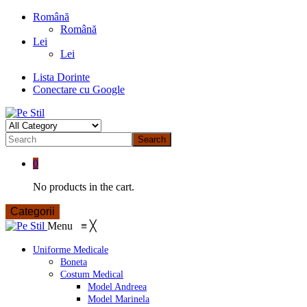
Română
Română
Lei
Lei
Lista Dorinte
Conectare cu Google
Search
0
No products in the cart.
Categorii
Menu
≡
╳
Uniforme Medicale
Boneta
Costum Medical
Model Andreea
Model Marinela