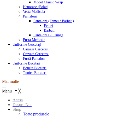
Model Classic Wrap
Hanorace (Polar)
Vesta Medicala
Pantaloni
Pantaloni (Femei / Barbati)
Femei
Barbati
Pantaloni Cu Dunga
Fusta Medicala
Uniforme Cercetași
Cămașă Cercetasi
Cravată Cercetasi
Fustă Pantalon
Uniforme Bucatari
Boneta Bucatari
Tunica Bucatari
Mai multe
Menu
≡
╳
Acasa
Despre Noi
Shop
Toate produsele