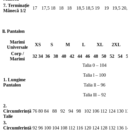
7. Terminație
17
17,5
18
18
18
18,5
18,5
19
19
19,5
20,5
Mânecă 1/2
ll. Pantalon
Marimi
XS
S
M
L
XL
2XL
Universale
Corp /
32
34
36
38
40
42
44
46
48
50
52
54
5
Marimi
Talia 0 – 104
Talia l – 100
1. Lungime
Pantalon
Talia ll – 96
Talia lll – 92
2.
Circumferință
76
80
84
88
92
94
98
102
106
112
124
130
13
Talie
3.
Circumferință
92
96
100
104
108
112
116
120
124
128
132
136
14