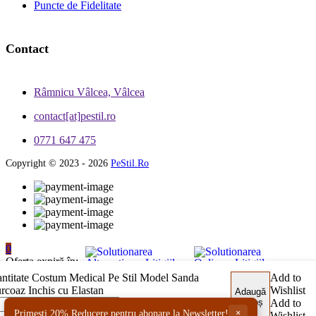
Puncte de Fidelitate
Contact
Râmnicu Vâlcea, Vâlcea
contact[at]pestil.ro
0771 647 475
Copyright © 2023 - 2026
PeStil.Ro
0
Oferta expiră în:
6z 19h 38m 46s
ntitate Costum Medical Pe Stil Model Sanda
Add to
rcoaz Inchis cu Elastan
Wishlist
Adaugă
în coș
Add to
×
Primesti 20% Reducere pentru abonare la Newsletter!
Wishlist