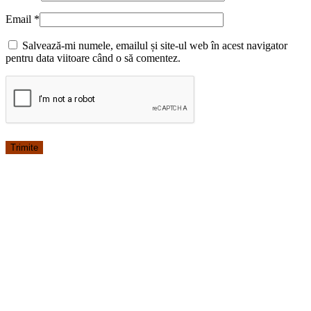
Email
*
Salvează-mi numele, emailul și site-ul web în acest navigator
pentru data viitoare când o să comentez.
Costum Medical Pe Stil Model Ana cu fermoar Portocaliu Electric
164.99
lei
Costum Medical cu fermoar este realizat dintr-un material