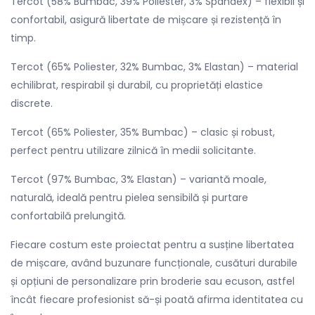
Tercot (58% Bumbac, 39% Poliester, 3% Spandex) – flexibil și
confortabil, asigură libertate de mișcare și rezistență în
timp.
Tercot (65% Poliester, 32% Bumbac, 3% Elastan) – material
echilibrat, respirabil și durabil, cu proprietăți elastice
discrete.
Tercot (65% Poliester, 35% Bumbac) – clasic și robust,
perfect pentru utilizare zilnică în medii solicitante.
Tercot (97% Bumbac, 3% Elastan) – variantă moale,
naturală, ideală pentru pielea sensibilă și purtare
confortabilă prelungită.
Fiecare costum este proiectat pentru a susține libertatea
de mișcare, având buzunare funcționale, cusături durabile
și opțiuni de personalizare prin broderie sau ecuson, astfel
încât fiecare profesionist să-și poată afirma identitatea cu