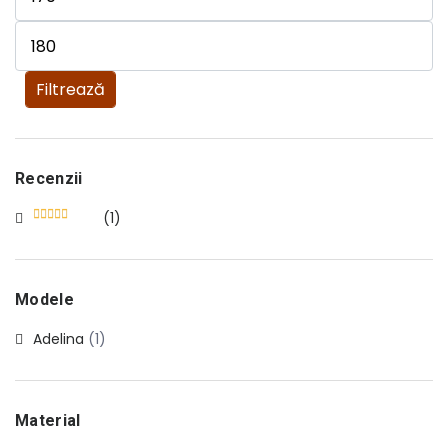
Preț minim
Preț maxim
Filtrează
Recenzii
(1)
Evaluat la
5
din 5
Modele
Adelina
(1)
Material