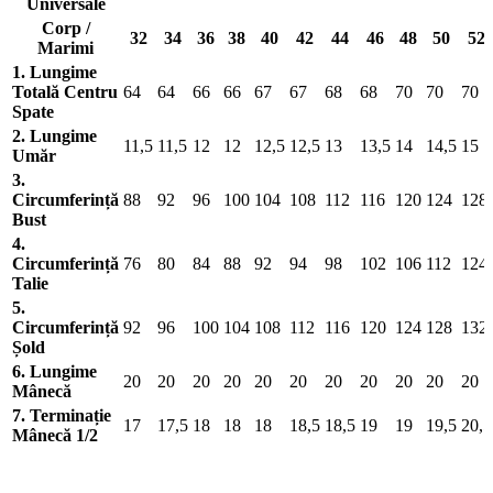
Universale
Corp /
32
34
36
38
40
42
44
46
48
50
52
Marimi
1. Lungime
Totală Centru
64
64
66
66
67
67
68
68
70
70
70
Spate
2. Lungime
11,5
11,5
12
12
12,5
12,5
13
13,5
14
14,5
15
Umăr
3.
Circumferință
88
92
96
100
104
108
112
116
120
124
128
Bust
4.
Circumferință
76
80
84
88
92
94
98
102
106
112
124
Talie
5.
Circumferință
92
96
100
104
108
112
116
120
124
128
132
Șold
6. Lungime
20
20
20
20
20
20
20
20
20
20
20
Mânecă
7. Terminație
17
17,5
18
18
18
18,5
18,5
19
19
19,5
20,5
Mânecă 1/2