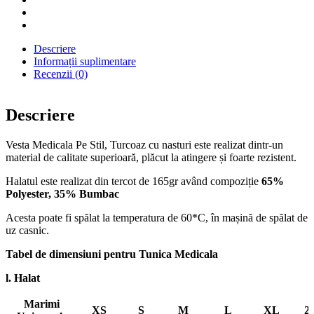
Descriere
Informații suplimentare
Recenzii (0)
Descriere
Vesta Medicala Pe Stil, Turcoaz cu nasturi este realizat dintr-un
material de calitate superioară, plăcut la atingere și foarte rezistent.
Halatul este realizat din tercot de 165gr având compoziție
65%
Polyester, 35% Bumbac
Acesta poate fi spălat la temperatura de 60*C, în mașină de spălat de
uz casnic.
Tabel de dimensiuni pentru Tunica Medicala
l. Halat
Marimi
XS
S
M
L
XL
2