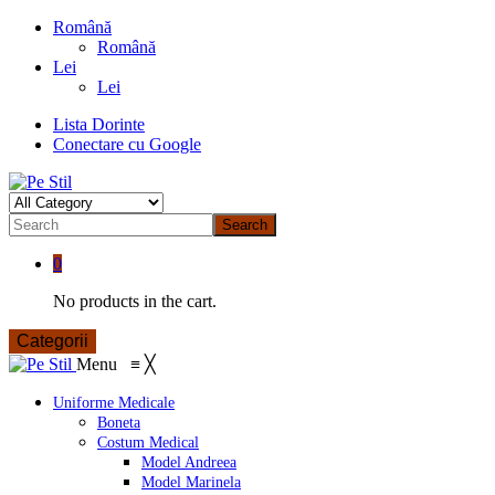
Română
Română
Lei
Lei
Lista Dorinte
Conectare cu Google
Search
0
No products in the cart.
Categorii
Menu
≡
╳
Uniforme Medicale
Boneta
Costum Medical
Model Andreea
Model Marinela