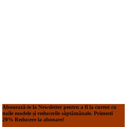
Vesta Medicala Pe Stil cu nasturi Verde Acvamarin cu Elastan
74.99
lei
Vesta Medicala Pe Stil, Acvamarin Mediu cu nasturi este
realizat dintr-un material de calitate superioară, plăcut la
atingere și foarte rezistent. Halatul este realizat din tercot
de 160gr având compoziție 53% Bumbac, 44% Polyester,
3% Spandex Acesta poate fi spălat la temperatura de
60*C, în mașină de spălat de uz casnic. Tabel de
dimensiuni pentru
Read More
Add to Wishlist
Add to Wishlist
Abonează-te la Newsletter pentru a fi la curent cu
noile modele și reducerile săptămânale. Primesti
20% Reducere la abonare!