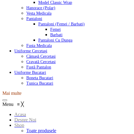
Model Classic Wrap
Hanorace (Polar)
Vesta Medicala
Pantaloni
Pantaloni (Femei / Barbati)
Femei
Barbati
Pantaloni Cu Dunga
Fusta Medicala
Uniforme Cercetași
Cămașă Cercetasi
Cravată Cercetasi
Fustă Pantalon
Uniforme Bucatari
Boneta Bucatari
Tunica Bucatari
Mai multe
Menu
≡
╳
Acasa
Despre Noi
Shop
Toate produsele