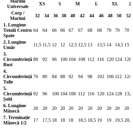
Marimi
XS
S
M
L
XL
2
Universale
Corp /
32
34
36
38
40
42
44
46
48
50
52
Marimi
1. Lungime
Totală Centru
64
64
66
66
67
67
68
68
70
70
70
Spate
2. Lungime
11,5
11,5
12
12
12,5
12,5
13
13,5
14
14,5
15
Umăr
3.
Circumferință
88
92
96
100
104
108
112
116
120
124
128
Bust
4.
Circumferință
76
80
84
88
92
94
98
102
106
112
124
Talie
5.
Circumferință
92
96
100
104
108
112
116
120
124
128
132
Șold
6. Lungime
20
20
20
20
20
20
20
20
20
20
20
Mânecă
7. Terminație
17
17,5
18
18
18
18,5
18,5
19
19
19,5
20,5
Mânecă 1/2