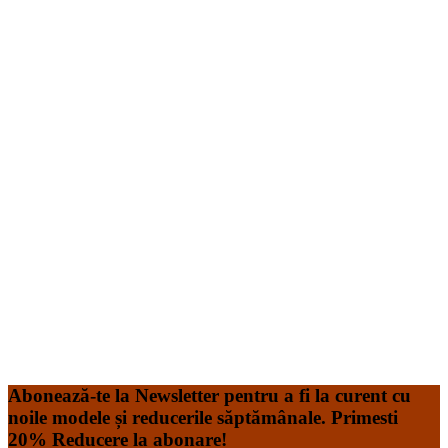
Add to Wishlist
Add to Wishlist
Vesta Medicala Pe Stil cu nasturi Bej cu Elastan
74.99
lei
Vesta Medicala Pe Stil, Bej cu nasturi este realizat dintr-
un material de calitate superioară, plăcut la atingere și
foarte rezistent. Halatul este realizat din tercot de 200gr
având compoziție 58% Bumbac ,39% Polyester, 3%
Spandex Acesta poate fi spălat la temperatura de 60*C, în
mașină de spălat de uz casnic. Tabel de dimensiuni pentru
Tunica
Read More
Add to Wishlist
Add to Wishlist
Abonează-te la Newsletter pentru a fi la curent cu
noile modele și reducerile săptămânale. Primesti
20% Reducere la abonare!