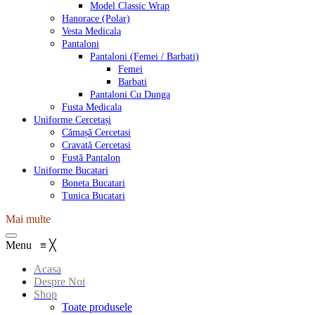
Model Classic Wrap
Hanorace (Polar)
Vesta Medicala
Pantaloni
Pantaloni (Femei / Barbati)
Femei
Barbati
Pantaloni Cu Dunga
Fusta Medicala
Uniforme Cercetași
Cămașă Cercetasi
Cravată Cercetasi
Fustă Pantalon
Uniforme Bucatari
Boneta Bucatari
Tunica Bucatari
Mai multe
Menu
≡
╳
Acasa
Despre Noi
Shop
Toate produsele