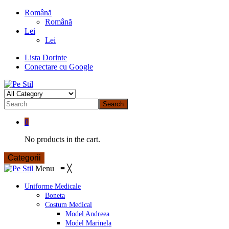
Română
Română
Lei
Lei
Lista Dorinte
Conectare cu Google
Search
0
No products in the cart.
Categorii
Menu
≡
╳
Uniforme Medicale
Boneta
Costum Medical
Model Andreea
Model Marinela