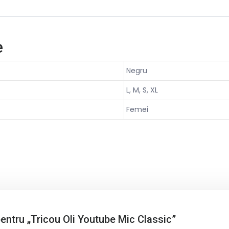
e
Negru
L, M, S, XL
Femei
 pentru „Tricou Oli Youtube Mic Classic”