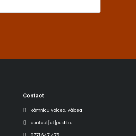
Contact
Râmnicu Vâlcea, Vâlcea
contact[at]pestil.ro
0771 647 475