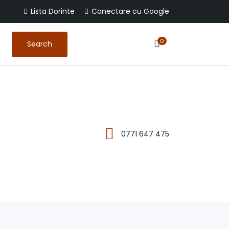
Lista Dorinte
Conectare cu Google
0
Search
0771 647 475