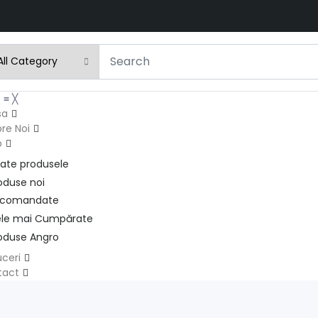
u
≡
╳
sa
re Noi
p
ate produsele
oduse noi
ecomandate
le mai Cumpărate
oduse Angro
ceri
tact