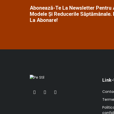
Abonează-Te La Newsletter Pentru A
Modele Și Reducerile Săptămânale.
La Abonare!
Link-
Conta
Termen
Politic
confid