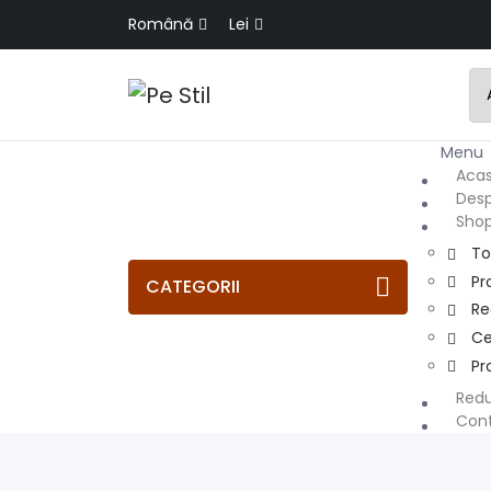
Română
Lei
Men
Aca
Desp
Sho
To
Pr
CATEGORII
R
Ce
Pr
Redu
Con