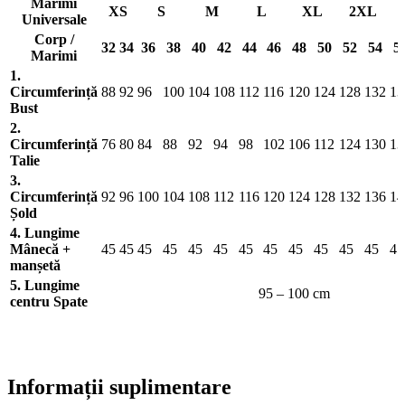
Marimi
XS
S
M
L
XL
2XL
Universale
Corp /
32
34
36
38
40
42
44
46
48
50
52
54
5
Marimi
1.
Circumferință
88
92
96
100
104
108
112
116
120
124
128
132
13
Bust
2.
Circumferință
76
80
84
88
92
94
98
102
106
112
124
130
13
Talie
3.
Circumferință
92
96
100
104
108
112
116
120
124
128
132
136
14
Șold
4. Lungime
Mânecă +
45
45
45
45
45
45
45
45
45
45
45
45
45
manșetă
5. Lungime
95 – 100 cm
centru Spate
Informații suplimentare