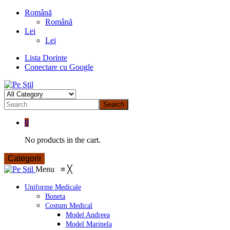
Română
Română
Lei
Lei
Lista Dorinte
Conectare cu Google
Search
0
No products in the cart.
Categorii
Menu
≡
╳
Uniforme Medicale
Boneta
Costum Medical
Model Andreea
Model Marinela