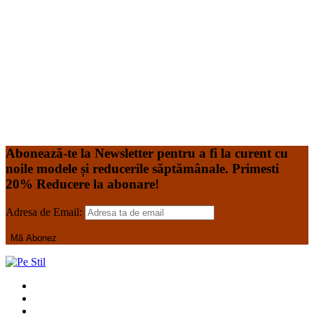
superioară, plăcut la atingere și foarte rezistent. Halatul
este realizat din tercot de 165gr având compoziție 65%
Polyester, 32% Bumbac, 3% Elastan Acesta poate fi
spălat la temperatura de 60*C, în mașină de spălat de uz
casnic.
Read More
-31%
PROMOVAT
Add to Wishlist
Add to Wishlist
Abonează-te la Newsletter pentru a fi la curent cu
noile modele și reducerile săptămânale. Primesti
20% Reducere la abonare!
Adresa de Email: