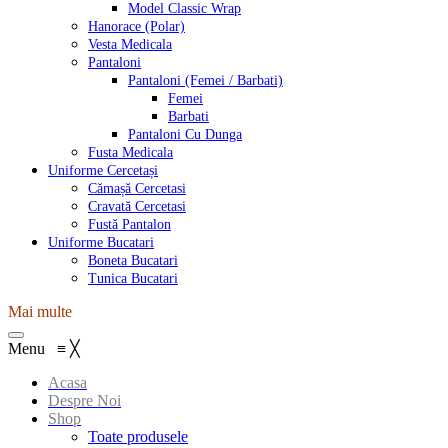
Model Classic Wrap
Hanorace (Polar)
Vesta Medicala
Pantaloni
Pantaloni (Femei / Barbati)
Femei
Barbati
Pantaloni Cu Dunga
Fusta Medicala
Uniforme Cercetași
Cămașă Cercetasi
Cravată Cercetasi
Fustă Pantalon
Uniforme Bucatari
Boneta Bucatari
Tunica Bucatari
Mai multe
Menu
≡
╳
Acasa
Despre Noi
Shop
Toate produsele