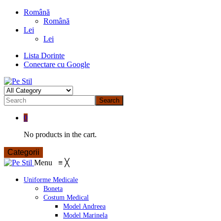
Română
Română
Lei
Lei
Lista Dorinte
Conectare cu Google
Search
0
No products in the cart.
Categorii
Menu
≡
╳
Uniforme Medicale
Boneta
Costum Medical
Model Andreea
Model Marinela