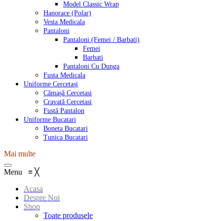
Model Classic Wrap
Hanorace (Polar)
Vesta Medicala
Pantaloni
Pantaloni (Femei / Barbati)
Femei
Barbati
Pantaloni Cu Dunga
Fusta Medicala
Uniforme Cercetași
Cămașă Cercetasi
Cravată Cercetasi
Fustă Pantalon
Uniforme Bucatari
Boneta Bucatari
Tunica Bucatari
Mai multe
Menu
≡
╳
Acasa
Despre Noi
Shop
Toate produsele