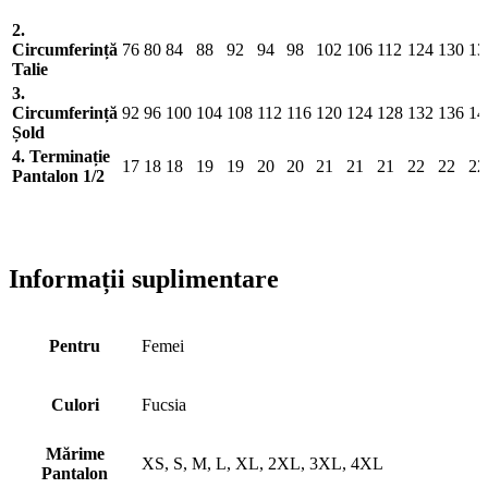
2.
Circumferință
76
80
84
88
92
94
98
102
106
112
124
130
13
Talie
3.
Circumferință
92
96
100
104
108
112
116
120
124
128
132
136
14
Șold
4. Terminație
17
18
18
19
19
20
20
21
21
21
22
22
22
Pantalon 1/2
Informații suplimentare
Pentru
Femei
Culori
Fucsia
Mărime
XS, S, M, L, XL, 2XL, 3XL, 4XL
Pantalon