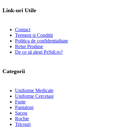
Link-uri Utile
Contact
Termeni si Conditii
Politica de confidentialitate
Retur Produse
De ce să alegi PeStil.ro?
Categorii
Uniforme Medicale
Uniforme Cercetasi
Fuste
Pantaloni
Sacou
Rochie
Tricouri