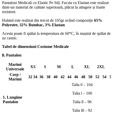
Pantaloni Medicali cu Elastic Pe Stil, Fucsia cu Elastan este realizat
dintr-un material de calitate superioară, plăcut la atingere și foarte
rezistent.
Halatul este realizat din tercot de 165gr având compoziție
65%
Polyester, 32% Bumbac, 3% Elastan
Acesta poate fi spălat la temperatura de 60*C, în mașină de spălat de
uz casnic.
Tabel de dimensiuni Costume Medicale
ll. Pantalon
Marimi
XS
S
M
L
XL
2XL
Universale
Corp /
32
34
36
38
40
42
44
46
48
50
52
54
5
Marimi
Talia 0 – 104
Talia l – 100
1. Lungime
Pantalon
Talia ll – 96
Talia lll – 92