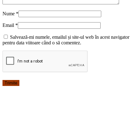
Nume
*
Email
*
Salvează-mi numele, emailul și site-ul web în acest navigator
pentru data viitoare când o să comentez.
-34%
Pantaloni Medicali Barbati Pe Stil cu Elastic Bluemarin cu Elastan