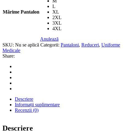
M
L
Mărime Pantalon
XL
2XL
3XL
4XL
Anulează
SKU:
Nu se aplică
Categorii:
Pantaloni
,
Reduceri
,
Uniforme
Medicale
Share:
Descriere
Informații suplimentare
Recenzii (0)
Descriere