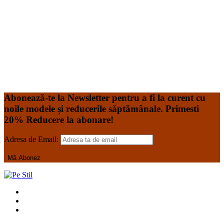
Bumbac, 3% Elastan Acesta poate fi spălat la temperatura
de 60*C, în mașină de spălat de uz casnic. Tabel de
dimensiuni Costume
Read More
-14%
Add to Wishlist
Add to Wishlist
Abonează-te la Newsletter pentru a fi la curent cu
noile modele și reducerile săptămânale. Primesti
20% Reducere la abonare!
Adresa de Email: