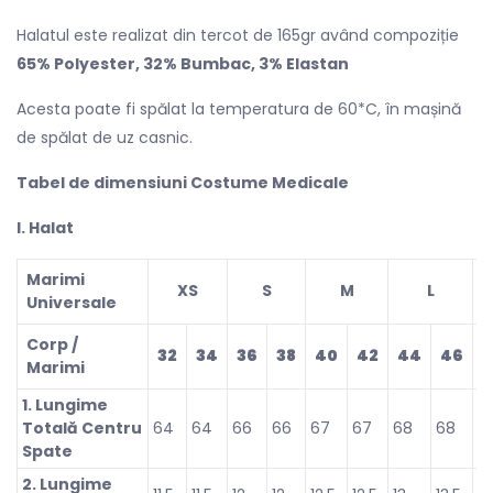
Halatul este realizat din tercot de 165gr având compoziție
65% Polyester, 32% Bumbac, 3% Elastan
Acesta poate fi spălat la temperatura de 60*C, în mașină
de spălat de uz casnic.
Tabel de dimensiuni Costume Medicale
l. Halat
Marimi
XS
S
M
L
Universale
Corp /
32
34
36
38
40
42
44
46
4
Marimi
1. Lungime
Totală Centru
64
64
66
66
67
67
68
68
7
Spate
2. Lungime