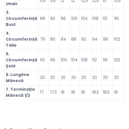
11,5
11,5
12
12
12,5
12,5
13
13,5
14
Umăr
3.
Circumferință
88
92
96
100
104
108
112
116
12
Bust
4.
Circumferință
76
80
84
88
92
94
98
102
1
Talie
5.
Circumferință
92
96
100
104
108
112
116
120
1
Șold
6. Lungime
20
20
20
20
20
20
20
20
2
Mânecă
7. Terminație
17
17,5
18
18
18
18,5
18,5
19
19
Mânecă 1/2