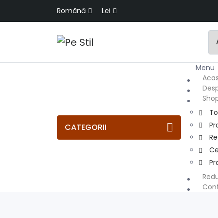
Română
Lei
Men
Aca
Desp
Sho
To
Pr
CATEGORII
R
Ce
Pr
Redu
Con