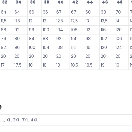
32
34
36
38
40
42
44
46
48
64
64
66
66
67
67
68
68
70
11,5
11,5
12
12
12,5
12,5
13
13,5
14
1
88
92
96
100
104
108
112
116
120
76
80
84
88
92
94
98
102
106
1
92
96
100
104
108
112
116
120
124
1
20
20
20
20
20
20
20
20
20
17
17,5
18
18
18
18,5
18,5
19
19
1
e
, L, XL, 2XL, 3XL, 4XL