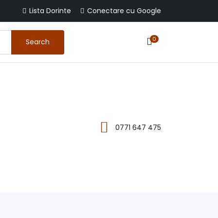
Lista Dorinte
Conectare cu Google
0
Search
0771 647 475