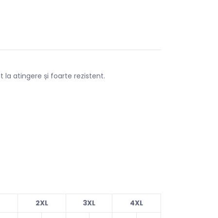
 la atingere și foarte rezistent.
2XL
3XL
4XL