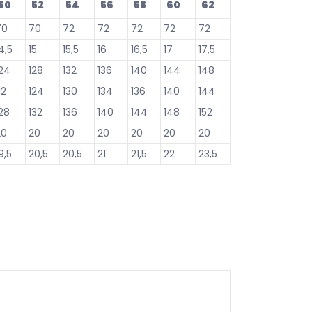
50
52
54
56
58
60
62
70
70
72
72
72
72
72
4,5
15
15,5
16
16,5
17
17,5
124
128
132
136
140
144
148
12
124
130
134
136
140
144
28
132
136
140
144
148
152
20
20
20
20
20
20
20
9,5
20,5
20,5
21
21,5
22
23,5