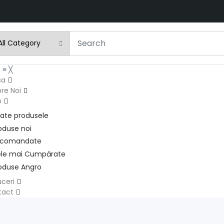
u
≡
╳
sa
re Noi
p
ate produsele
oduse noi
ecomandate
le mai Cumpărate
oduse Angro
ceri
tact