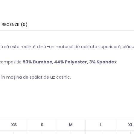
RECENZII (0)
ură este realizat dintr-un material de calitate superioară, plăcut
 compoziție
53% Bumbac, 44% Polyester, 3% Spandex
 în mașină de spălat de uz casnic.
XS
S
M
L
XL