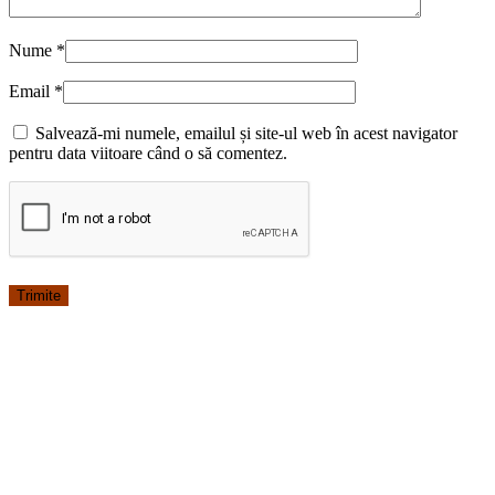
Nume
*
Email
*
Salvează-mi numele, emailul și site-ul web în acest navigator
pentru data viitoare când o să comentez.
-22%
Halat Medical Pe Stil Model Ella Polar Turcoaz Marime M