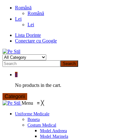
Română
Română
Lei
Lei
Lista Dorinte
Conectare cu Google
Search
0
No products in the cart.
Categorii
Menu
≡
╳
Uniforme Medicale
Boneta
Costum Medical
Model Andreea
Model Marinela