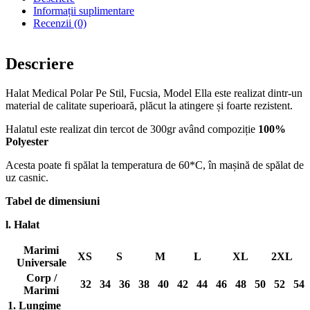
Informații suplimentare
Recenzii (0)
Descriere
Halat Medical Polar Pe Stil, Fucsia, Model Ella este realizat dintr-un
material de calitate superioară, plăcut la atingere și foarte rezistent.
Halatul este realizat din tercot de 300gr având compoziție
100%
Polyester
Acesta poate fi spălat la temperatura de 60*C, în mașină de spălat de
uz casnic.
Tabel de dimensiuni
l. Halat
Marimi
XS
S
M
L
XL
2XL
Universale
Corp /
32
34
36
38
40
42
44
46
48
50
52
54
Marimi
1. Lungime