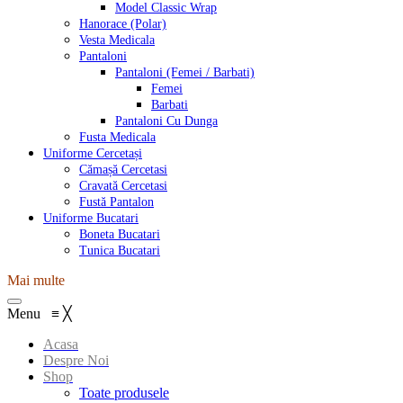
Model Classic Wrap
Hanorace (Polar)
Vesta Medicala
Pantaloni
Pantaloni (Femei / Barbati)
Femei
Barbati
Pantaloni Cu Dunga
Fusta Medicala
Uniforme Cercetași
Cămașă Cercetasi
Cravată Cercetasi
Fustă Pantalon
Uniforme Bucatari
Boneta Bucatari
Tunica Bucatari
Mai multe
Menu
≡
╳
Acasa
Despre Noi
Shop
Toate produsele