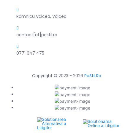
Râmnicu Vâlcea, Vâlcea
contact[at]pestil.ro
0771 647 475
Copyright © 2023 - 2026
PeStil.Ro