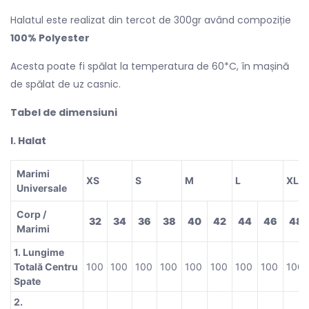
Halatul este realizat din tercot de 300gr având compoziție
100% Polyester
Acesta poate fi spălat la temperatura de 60*C, în mașină
de spălat de uz casnic.
Tabel de dimensiuni
l. Halat
Marimi
XS
S
M
L
XL
Universale
Corp /
32
34
36
38
40
42
44
46
48
Marimi
1. Lungime
Totală Centru
100
100
100
100
100
100
100
100
100
Spate
2.