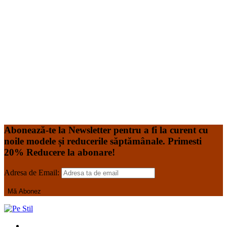
Halat Medical Alb cu Elastan – Model Classic este
realizat dintr-un material de calitate superioară, plăcut la
atingere și foarte rezistent. Halatul este realizat din tercot
de 160gr având compoziție 53% Bumbac, 44% Polyester,
3% Spandex Acesta poate fi spălat la temperatura de
60*C, în mașină de spălat de uz casnic. Tabel de
dimensiuni Costume
Read More
-17%
PROMOVAT
Add to Wishlist
Add to Wishlist
Abonează-te la Newsletter pentru a fi la curent cu
noile modele și reducerile săptămânale. Primesti
20% Reducere la abonare!
Adresa de Email: