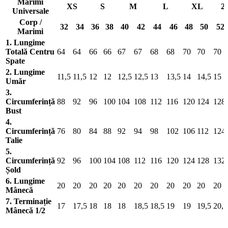
Marimi
XS
S
M
L
XL
2
Universale
Corp /
32
34
36
38
40
42
44
46
48
50
52
Marimi
1. Lungime
Totală Centru
64
64
66
66
67
67
68
68
70
70
70
Spate
2. Lungime
11,5
11,5
12
12
12,5
12,5
13
13,5
14
14,5
15
Umăr
3.
Circumferință
88
92
96
100
104
108
112
116
120
124
128
Bust
4.
Circumferință
76
80
84
88
92
94
98
102
106
112
124
Talie
5.
Circumferință
92
96
100
104
108
112
116
120
124
128
132
Șold
6. Lungime
20
20
20
20
20
20
20
20
20
20
20
Mânecă
7. Terminație
17
17,5
18
18
18
18,5
18,5
19
19
19,5
20,5
Mânecă 1/2