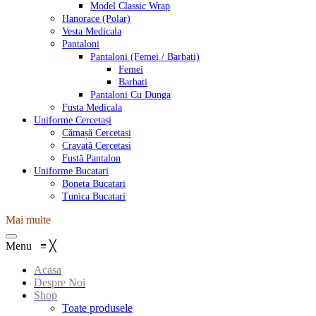
Model Classic Wrap
Hanorace (Polar)
Vesta Medicala
Pantaloni
Pantaloni (Femei / Barbati)
Femei
Barbati
Pantaloni Cu Dunga
Fusta Medicala
Uniforme Cercetași
Cămașă Cercetasi
Cravată Cercetasi
Fustă Pantalon
Uniforme Bucatari
Boneta Bucatari
Tunica Bucatari
Mai multe
Menu
≡
╳
Acasa
Despre Noi
Shop
Toate produsele