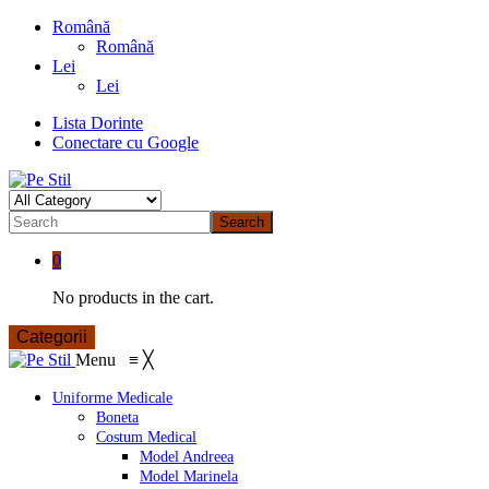
Română
Română
Lei
Lei
Lista Dorinte
Conectare cu Google
Search
0
No products in the cart.
Categorii
Menu
≡
╳
Uniforme Medicale
Boneta
Costum Medical
Model Andreea
Model Marinela