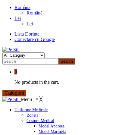
Română
Română
Lei
Lei
Lista Dorinte
Conectare cu Google
Search
0
No products in the cart.
Categorii
Menu
≡
╳
Uniforme Medicale
Boneta
Costum Medical
Model Andreea
Model Marinela