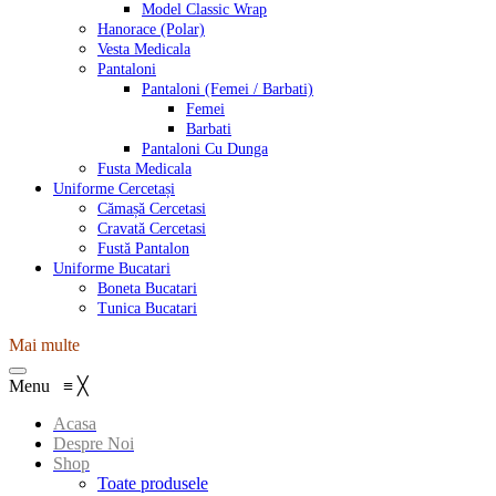
Model Classic Wrap
Hanorace (Polar)
Vesta Medicala
Pantaloni
Pantaloni (Femei / Barbati)
Femei
Barbati
Pantaloni Cu Dunga
Fusta Medicala
Uniforme Cercetași
Cămașă Cercetasi
Cravată Cercetasi
Fustă Pantalon
Uniforme Bucatari
Boneta Bucatari
Tunica Bucatari
Mai multe
Menu
≡
╳
Acasa
Despre Noi
Shop
Toate produsele