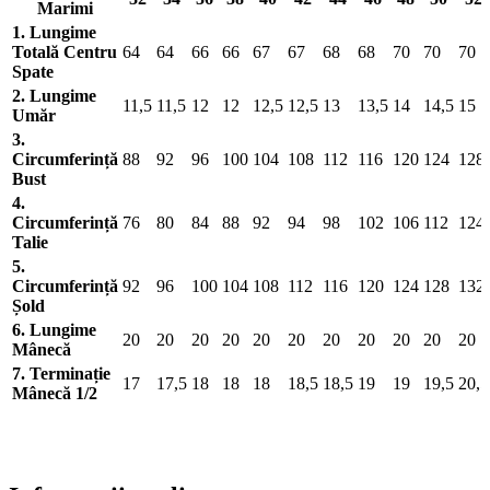
Marimi
1. Lungime
Totală Centru
64
64
66
66
67
67
68
68
70
70
70
Spate
2. Lungime
11,5
11,5
12
12
12,5
12,5
13
13,5
14
14,5
15
Umăr
3.
Circumferință
88
92
96
100
104
108
112
116
120
124
128
Bust
4.
Circumferință
76
80
84
88
92
94
98
102
106
112
124
Talie
5.
Circumferință
92
96
100
104
108
112
116
120
124
128
132
Șold
6. Lungime
20
20
20
20
20
20
20
20
20
20
20
Mânecă
7. Terminație
17
17,5
18
18
18
18,5
18,5
19
19
19,5
20,5
Mânecă 1/2