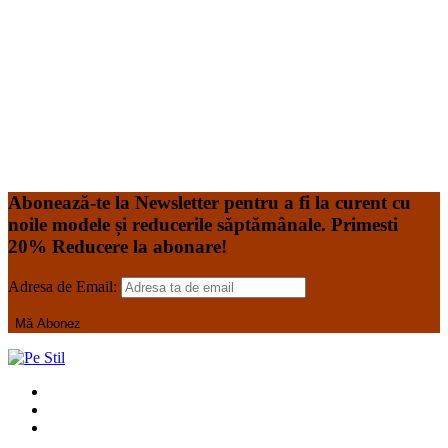
este realizat din tercot de 165gr având compoziție 65%
Polyester, 32% Bumbac, 3% Elastan Acesta poate fi
spălat la temperatura de 60*C, în mașină de spălat de uz
casnic. Tabel
Read More
-17%
PROMOVAT
Add to Wishlist
Add to Wishlist
Abonează-te la Newsletter pentru a fi la curent cu
noile modele și reducerile săptămânale. Primesti
20% Reducere la abonare!
Adresa de Email: