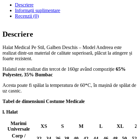
Descriere
Informații suplimentare
Recenzii (0)
Descriere
Halat Medical Pe Stil, Galben Deschis – Model Andreea este
realizat dintr-un material de calitate superioară, plăcut la atingere și
foarte rezistent.
Halatul este realizat din tercot de 160gr având compoziție
65%
Polyester, 35% Bumbac
Acesta poate fi spălat la temperatura de 60*C, în mașină de spălat de
uz casnic.
Tabel de dimensiuni Costume Medicale
l. Halat
Marimi
XS
S
M
L
XL
2
Universale
Corp /
32
34
36
38
40
42
44
46
48
50
52