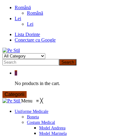
Română
Română
Lei
Lei
Lista Dorinte
Conectare cu Google
Search
0
No products in the cart.
Categorii
Menu
≡
╳
Uniforme Medicale
Boneta
Costum Medical
Model Andreea
Model Marinela