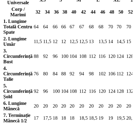
Universale
Corp /
32
34
36
38
40
42
44
46
48
50
52
Marimi
1. Lungime
Totală Centru
64
64
66
66
67
67
68
68
70
70
70
Spate
2. Lungime
11,5
11,5
12
12
12,5
12,5
13
13,5
14
14,5
15
Umăr
3.
Circumferință
88
92
96
100
104
108
112
116
120
124
128
Bust
4.
Circumferință
76
80
84
88
92
94
98
102
106
112
124
Talie
5.
Circumferință
92
96
100
104
108
112
116
120
124
128
132
Șold
6. Lungime
20
20
20
20
20
20
20
20
20
20
20
Mânecă
7. Terminație
17
17,5
18
18
18
18,5
18,5
19
19
19,5
20,5
Mânecă 1/2