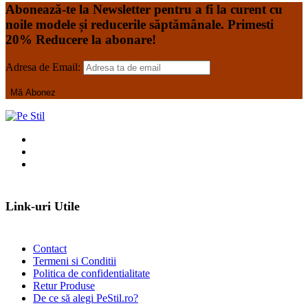
Abonează-te la Newsletter pentru a fi la curent cu
noile modele și reducerile săptămânale. Primesti
20% Reducere la abonare!
Adresa de Email:
Link-uri Utile
Contact
Termeni si Conditii
Politica de confidentialitate
Retur Produse
De ce să alegi PeStil.ro?