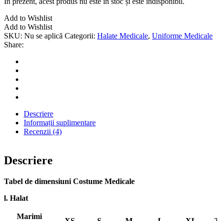
În prezent, acest produs nu este în stoc și este indisponibil.
Add to Wishlist
Add to Wishlist
SKU:
Nu se aplică
Categorii:
Halate Medicale
,
Uniforme Medicale
Share:
Descriere
Informații suplimentare
Recenzii (4)
Descriere
Tabel de dimensiuni Costume Medicale
l. Halat
Marimi
XS
S
M
L
XL
2