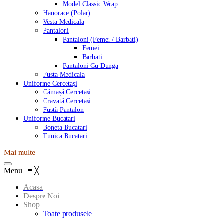
Model Classic Wrap
Hanorace (Polar)
Vesta Medicala
Pantaloni
Pantaloni (Femei / Barbati)
Femei
Barbati
Pantaloni Cu Dunga
Fusta Medicala
Uniforme Cercetași
Cămașă Cercetasi
Cravată Cercetasi
Fustă Pantalon
Uniforme Bucatari
Boneta Bucatari
Tunica Bucatari
Mai multe
Menu
≡
╳
Acasa
Despre Noi
Shop
Toate produsele