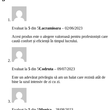
Evaluat la
5
din 5
Lacramioara
–
02/06/2023
Acest produs este o alegere valoroasă pentru profesioniști care
caută confort și eficiență în timpul lucrului.
Evaluat la
5
din 5
Codruta
–
09/07/2023
Este un adevărat privilegiu să am un halat care rezistă atât de
bine la uzul intensiv de zi cu zi.
Evaluat la
5
din 5
Monica
–
28/08/2023