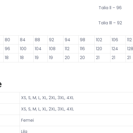
Talia ll – 96
Talia lll – 92
80
84
88
92
94
98
102
106
112
96
100
104
108
112
116
120
124
12
18
18
19
19
20
20
21
21
21
e
XS, S, M, L, XL, 2XL, 3XL, 4XL
XS, S, M, L, XL, 2XL, 3XL, 4XL
Femei
Lila