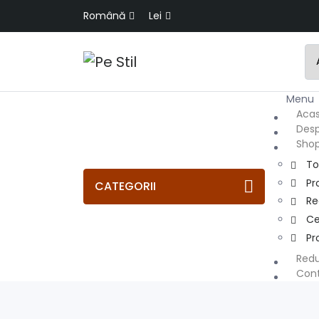
Română
Lei
Men
Aca
Desp
Sho
To
Pr
CATEGORII
R
Ce
Pr
Redu
Con