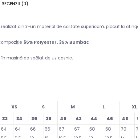
RECENZII (0)
ealizat dintr-un material de calitate superioară, plăcut la atinge
 compoziție
65% Polyester, 35% Bumbac
 în mașină de spălat de uz casnic.
XS
S
M
L
XL
32
34
36
38
40
42
44
46
48
64
64
66
66
67
67
68
68
70