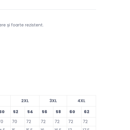
re și foarte rezistent.
2XL
3XL
4XL
50
52
54
56
58
60
62
70
70
72
72
72
72
72