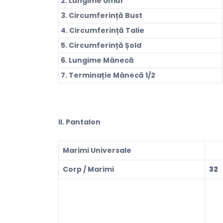
2. Lungime Umăr
3. Circumferință Bust
4. Circumferință Talie
5. Circumferință Șold
6. Lungime Mânecă
7. Terminație Mânecă 1/2
ll. Pantalon
Marimi Universale
Corp / Marimi
32