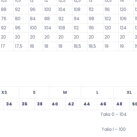
11,5
11,5
12
12
12,5
12,5
13
13,5
14
1
88
92
96
100
104
108
112
116
120
76
80
84
88
92
94
98
102
106
1
92
96
100
104
108
112
116
120
124
1
20
20
20
20
20
20
20
20
20
17
17,5
18
18
18
18,5
18,5
19
19
1
XS
S
M
L
XL
34
36
38
40
42
44
46
48
5
Talia 0 – 104
Talia l – 100