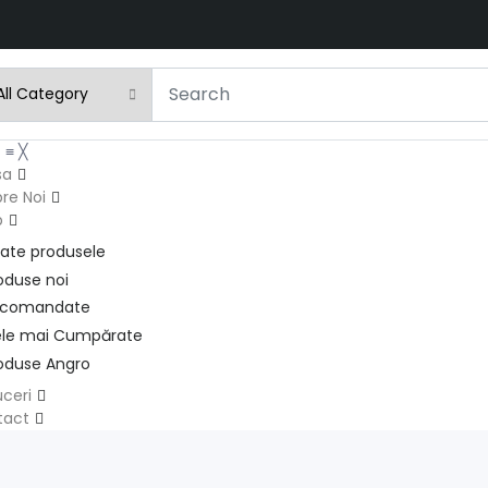
u
≡
╳
sa
re Noi
p
ate produsele
oduse noi
ecomandate
le mai Cumpărate
oduse Angro
ceri
tact