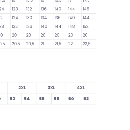
4,5
15
15,5
16
16,5
17
17,5
124
128
132
136
140
144
148
12
124
130
134
136
140
144
28
132
136
140
144
148
152
20
20
20
20
20
20
20
9,5
20,5
20,5
21
21,5
22
23,5
2XL
3XL
4XL
0
52
54
56
58
60
62