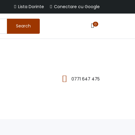
Lista Dorinte
Conectare cu Google
0
Search
0771 647 475