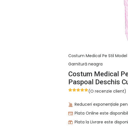
Costum Medical Pe Stil Model 
Garnitură neagra
Costum Medical Pe 
Paspoal Deschis Cu
(O recenzie client)
Evaluat la
5.00
din 5 pe baza
unei singure
Reduceri exponențiale pen
evaluări
Plata Online este disponibil
Plata la Livrare este disponi