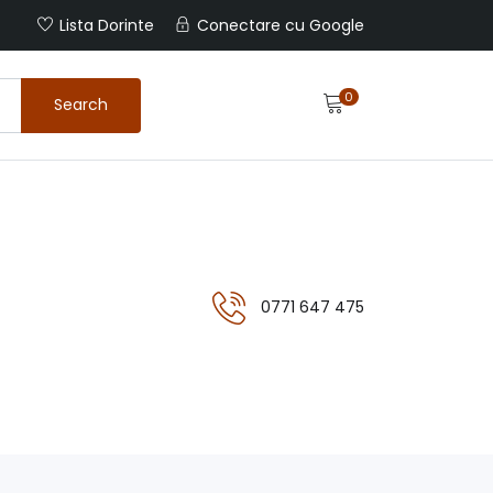
Lista Dorinte
Conectare cu Google
0
Search
0771 647 475