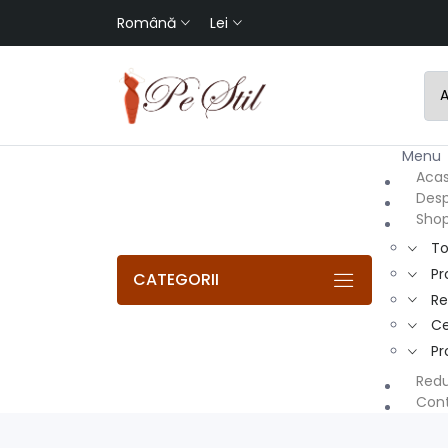
Română
Lei
Men
Aca
Desp
Sho
To
Pr
CATEGORII
R
Ce
Pr
Redu
Con