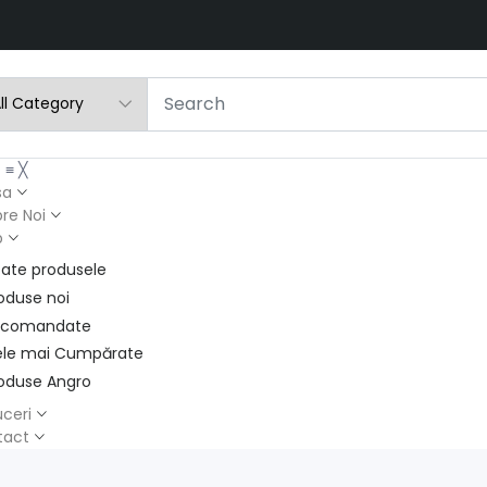
u
≡
╳
sa
re Noi
p
ate produsele
oduse noi
ecomandate
le mai Cumpărate
oduse Angro
ceri
tact