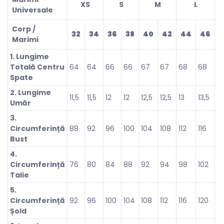
XS
S
M
L
Universale
Corp /
32
34
36
38
40
42
44
46
4
Marimi
1. Lungime
Totală Centru
64
64
66
66
67
67
68
68
7
Spate
2. Lungime
11,5
11,5
12
12
12,5
12,5
13
13,5
14
Umăr
3.
Circumferință
88
92
96
100
104
108
112
116
12
Bust
4.
Circumferință
76
80
84
88
92
94
98
102
1
Talie
5.
Circumferință
92
96
100
104
108
112
116
120
1
Șold