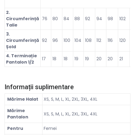
2.
Circumferință
76
80
84
88
92
94
98
102
1
Talie
3.
Circumferință
92
96
100
104
108
112
116
120
1
Șold
4. Terminație
17
18
18
19
19
20
20
21
21
Pantalon 1/2
Informații suplimentare
Mărime Halat
XS, S, M, L, XL, 2XL, 3XL, 4XL
Mărime
XS, S, M, L, XL, 2XL, 3XL, 4XL
Pantalon
Pentru
Femei