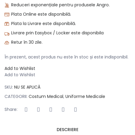
din 5 pe baza
Reduceri exponențiale pentru produsele Angro.
unei singure
evaluări
Plata Online este disponibilă.
Plata la Livrare este disponibilă.
Livrare prin Easybox / Locker este disponibila
Retur în 30 zile.
În prezent, acest produs nu este în stoc și este indisponibil.
Add to Wishlist
Add to Wishlist
SKU:
NU SE APLICĂ
CATEGORII:
Costum Medical
,
Uniforme Medicale
Share:
DESCRIERE