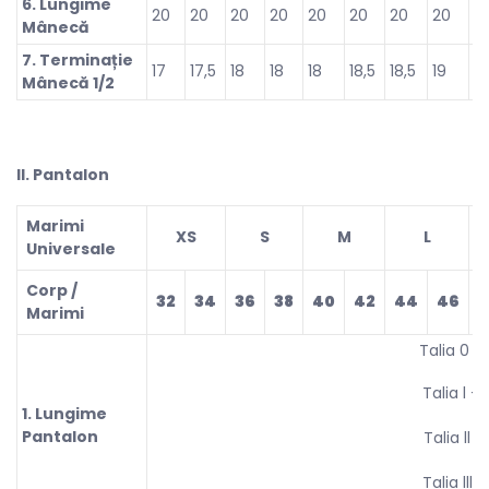
6. Lungime
20
20
20
20
20
20
20
20
2
Mânecă
7. Terminație
17
17,5
18
18
18
18,5
18,5
19
19
Mânecă 1/2
ll. Pantalon
Marimi
XS
S
M
L
Universale
Corp /
32
34
36
38
40
42
44
46
4
Marimi
Talia 0 –
Talia l – 
1. Lungime
Pantalon
Talia ll –
Talia lll 