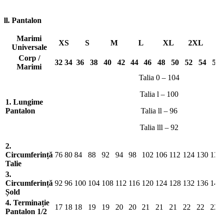
ll. Pantalon
Marimi
XS
S
M
L
XL
2XL
Universale
Corp /
32
34
36
38
40
42
44
46
48
50
52
54
5
Marimi
Talia 0 – 104
Talia l – 100
1. Lungime
Pantalon
Talia ll – 96
Talia lll – 92
2.
Circumferință
76
80
84
88
92
94
98
102
106
112
124
130
13
Talie
3.
Circumferință
92
96
100
104
108
112
116
120
124
128
132
136
14
Șold
4. Terminație
17
18
18
19
19
20
20
21
21
21
22
22
22
Pantalon 1/2