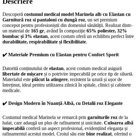
Descriere
Descoperă
costumul medical model Marinela alb cu Elastan cu
Garnitură roz si pantaloni cu dungă roz
, un set premium
conceput pentru profesioniștii din domeniul sănătății. Realizat dintr-
un material de
165 gr
, având în compoziție
65% poliester, 32%
bumbac și 3% elastan
, acest costum oferă un echilibru perfect între
durabilitate, respirabilitate și flexibilitate
.
✔️ Materiale Premium cu Elastan pentru Confort Sporit
Datorită conținutului de
elastan
, acest costum medical asigură
libertate de mișcare
și o potrivire impecabilă pe orice tip de siluetă.
Materialul este
plăcut la atingere
, rezistent la uzură și ușor de
întreținut, ideal pentru utilizarea zilnică în spitale, clinici și cabinete
medicale.
✔️ Design Modern în Nuanță Albă, cu Detalii roz Elegante
Costumul medical Marinela se remarcă prin
garniturile roz
de la
halat, care adaugă un plus de rafinament și unicitate.
Culoarea albă
impecabilă
conferă un aspect profesional, evidențiind eleganța și
rafinamentul acestui model. Croiul său este
bine realizat
, oferind o