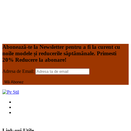
Tabel de dimensiuni Costume Medicale l. Halat Marimi
Universale XS
Read More
Add to Wishlist
Add to Wishlist
Abonează-te la Newsletter pentru a fi la curent cu
noile modele și reducerile săptămânale. Primesti
20% Reducere la abonare!
Adresa de Email:
Link-uri Utile