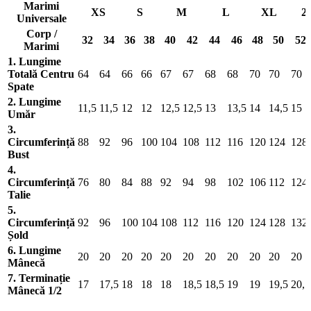
Marimi
XS
S
M
L
XL
2
Universale
Corp /
32
34
36
38
40
42
44
46
48
50
52
Marimi
1. Lungime
Totală Centru
64
64
66
66
67
67
68
68
70
70
70
Spate
2. Lungime
11,5
11,5
12
12
12,5
12,5
13
13,5
14
14,5
15
Umăr
3.
Circumferință
88
92
96
100
104
108
112
116
120
124
128
Bust
4.
Circumferință
76
80
84
88
92
94
98
102
106
112
124
Talie
5.
Circumferință
92
96
100
104
108
112
116
120
124
128
132
Șold
6. Lungime
20
20
20
20
20
20
20
20
20
20
20
Mânecă
7. Terminație
17
17,5
18
18
18
18,5
18,5
19
19
19,5
20,5
Mânecă 1/2