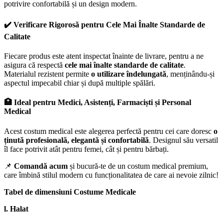
potrivire confortabilă și un design modern.
✔️ Verificare Rigorosă pentru Cele Mai Înalte Standarde de
Calitate
Fiecare produs este atent inspectat înainte de livrare, pentru a ne
asigura că respectă
cele mai înalte standarde de calitate
.
Materialul rezistent permite
o utilizare îndelungată
, menținându-și
aspectul impecabil chiar și după multiple spălări.
🏥 Ideal pentru Medici, Asistenți, Farmaciști și Personal
Medical
Acest costum medical este alegerea perfectă pentru cei care doresc
o
ținută profesională, elegantă și confortabilă
. Designul său versatil
îl face potrivit atât pentru femei, cât și pentru bărbați.
📌
Comandă acum
și bucură-te de un costum medical premium,
care îmbină stilul modern cu funcționalitatea de care ai nevoie zilnic!
Tabel de dimensiuni Costume Medicale
l. Halat