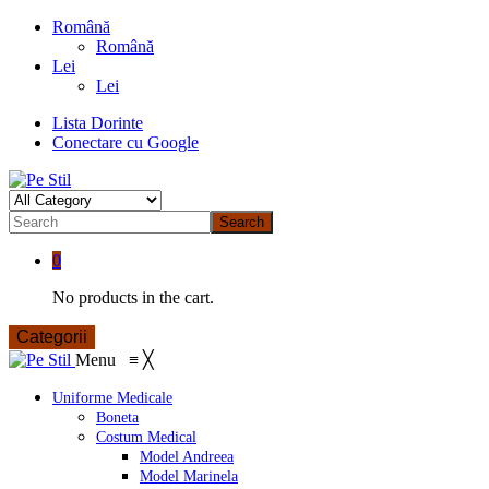
Română
Română
Lei
Lei
Lista Dorinte
Conectare cu Google
Search
0
No products in the cart.
Categorii
Menu
≡
╳
Uniforme Medicale
Boneta
Costum Medical
Model Andreea
Model Marinela