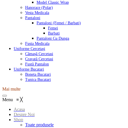
Model Classic Wrap
Hanorace (Polar)
Vesta Medicala
Pantaloni
Pantaloni (Femei / Barbati)
Femei
Barbati
Pantaloni Cu Dunga
Fusta Medicala
Uniforme Cercetași
Cămașă Cercetasi
Cravată Cercetasi
Fustă Pantalon
Uniforme Bucatari
Boneta Bucatari
Tunica Bucatari
Mai multe
Menu
≡
╳
Acasa
Despre Noi
Shop
Toate produsele