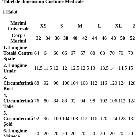
Tabel de dimensiuni Costume Medicale
l. Halat
Marimi
XS
S
M
L
XL
2
Universale
Corp /
32
34
36
38
40
42
44
46
48
50
52
Marimi
1. Lungime
Totală Centru
64
64
66
66
67
67
68
68
70
70
70
Spate
2. Lungime
11,5
11,5
12
12
12,5
12,5
13
13,5
14
14,5
15
Umăr
3.
Circumferință
88
92
96
100
104
108
112
116
120
124
128
Bust
4.
Circumferință
76
80
84
88
92
94
98
102
106
112
124
Talie
5.
Circumferință
92
96
100
104
108
112
116
120
124
128
132
Șold
6. Lungime
20
20
20
20
20
20
20
20
20
20
20
Mânecă