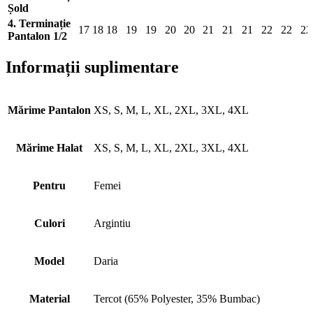
Șold
4. Terminație
17
18
18
19
19
20
20
21
21
21
22
22
22
Pantalon 1/2
Informații suplimentare
Mărime Pantalon
XS, S, M, L, XL, 2XL, 3XL, 4XL
Mărime Halat
XS, S, M, L, XL, 2XL, 3XL, 4XL
Pentru
Femei
Culori
Argintiu
Model
Daria
Material
Tercot (65% Polyester, 35% Bumbac)