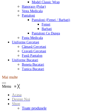
Model Classic Wrap
Hanorace (Polar)
Vesta Medicala
Pantaloni
Pantaloni (Femei / Barbati)
Femei
Barbati
Pantaloni Cu Dunga
Fusta Medicala
Uniforme Cercetași
Cămașă Cercetasi
Cravată Cercetasi
Fustă Pantalon
Uniforme Bucatari
Boneta Bucatari
Tunica Bucatari
Mai multe
Menu
≡
╳
Acasa
Despre Noi
Shop
Toate produsele