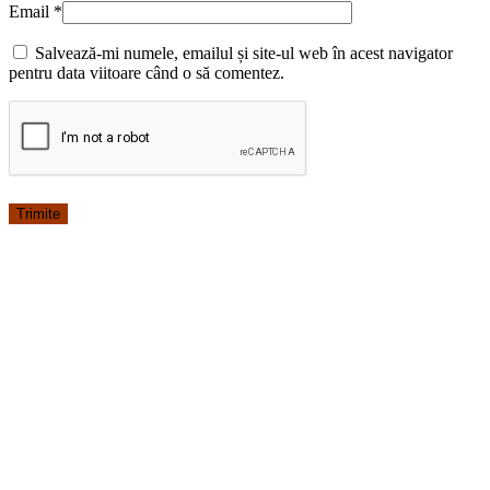
Email
*
Salvează-mi numele, emailul și site-ul web în acest navigator
pentru data viitoare când o să comentez.
Costum Medical Pe Stil Model Ana cu fermoar Bej cu Elastan
164.99
lei
Costum Medical cu fermoar este realizat dintr-un material
de calitate superioară, plăcut la atingere și foarte rezistent.