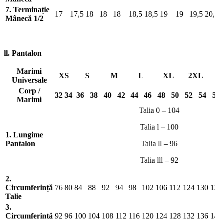
7. Terminație
17
17,5
18
18
18
18,5
18,5
19
19
19,5
20,5
Mânecă 1/2
ll. Pantalon
Marimi
XS
S
M
L
XL
2XL
Universale
Corp /
32
34
36
38
40
42
44
46
48
50
52
54
5
Marimi
Talia 0 – 104
Talia l – 100
1. Lungime
Pantalon
Talia ll – 96
Talia lll – 92
2.
Circumferință
76
80
84
88
92
94
98
102
106
112
124
130
13
Talie
3.
Circumferință
92
96
100
104
108
112
116
120
124
128
132
136
14