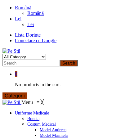
Română
Română
Lei
Lei
Lista Dorinte
Conectare cu Google
Search
0
No products in the cart.
Categorii
Menu
≡
╳
Uniforme Medicale
Boneta
Costum Medical
Model Andreea
Model Marinela