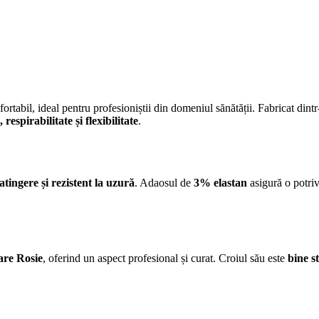
nfortabil, ideal pentru profesioniștii din domeniul sănătății. Fabricat di
 respirabilitate și flexibilitate
.
atingere și rezistent la uzură
. Adaosul de
3% elastan
asigură o potriv
are Rosie
, oferind un aspect profesional și curat. Croiul său este
bine s