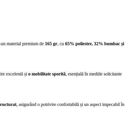
ntr-un material premium de
165 gr
, cu
65% poliester, 32% bumbac și
ire excelentă și
o mobilitate sporită
, esențială în mediile solicitante
tructurat
, asigurând o potrivire confortabilă și un aspect impecabil în