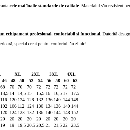
aranta
cele mai înalte standarde de calitate
. Materialul său rezistent p
un echipament profesional, confortabil și funcțional
. Datorită design
ioară, special creat pentru confortul tău zilnic!
L
XL
2XL
3XL
4XL
46
48
50
52
54
56
58
60
62
68
70
70
70
72
72
72
72
72
13,5
14
14,5
15
15,5
16
16,5
17
17,5
116
120
124
128
132
136
140
144
148
102
106
112
124
130
134
136
140
144
120
124
128
132
136
140
144
148
152
20
20
20
20
20
20
20
20
20
19
19
19,5
20,5
20,5
21
21,5
22
23,5