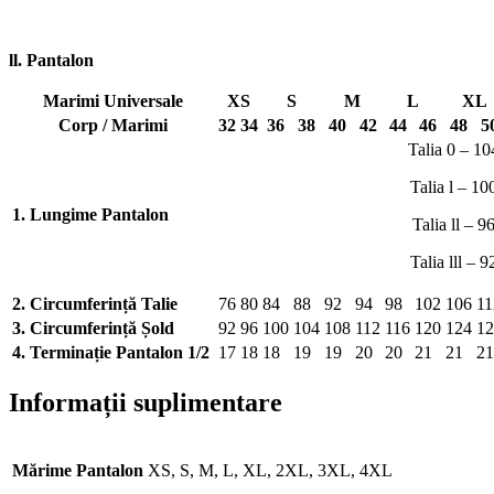
ll. Pantalon
Marimi Universale
XS
S
M
L
XL
Corp / Marimi
32
34
36
38
40
42
44
46
48
5
Talia 0 – 10
Talia l – 10
1. Lungime Pantalon
Talia ll – 9
Talia lll – 9
2. Circumferință Talie
76
80
84
88
92
94
98
102
106
11
3. Circumferință Șold
92
96
100
104
108
112
116
120
124
12
4. Terminație Pantalon 1/2
17
18
18
19
19
20
20
21
21
21
Informații suplimentare
Mărime Pantalon
XS, S, M, L, XL, 2XL, 3XL, 4XL