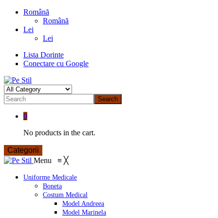
Română
Română
Lei
Lei
Lista Dorinte
Conectare cu Google
Search
0
No products in the cart.
Categorii
Menu
≡
╳
Uniforme Medicale
Boneta
Costum Medical
Model Andreea
Model Marinela