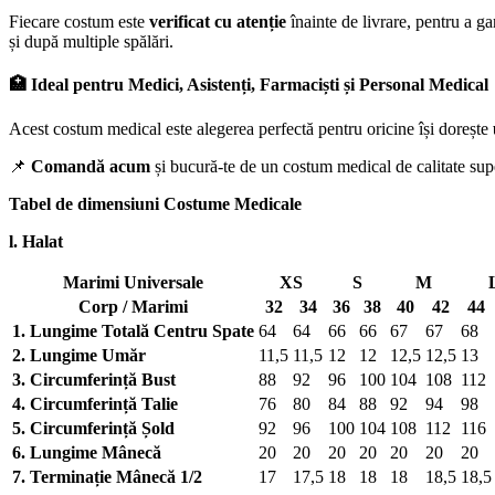
Fiecare costum este
verificat cu atenție
înainte de livrare, pentru a g
și după multiple spălări.
🏥 Ideal pentru Medici, Asistenți, Farmaciști și Personal Medical
Acest costum medical este alegerea perfectă pentru oricine își dorește
📌
Comandă acum
și bucură-te de un costum medical de calitate super
Tabel de dimensiuni Costume Medicale
l. Halat
Marimi Universale
XS
S
M
Corp / Marimi
32
34
36
38
40
42
44
1. Lungime Totală Centru Spate
64
64
66
66
67
67
68
2. Lungime Umăr
11,5
11,5
12
12
12,5
12,5
13
3. Circumferință Bust
88
92
96
100
104
108
112
4. Circumferință Talie
76
80
84
88
92
94
98
5. Circumferință Șold
92
96
100
104
108
112
116
6. Lungime Mânecă
20
20
20
20
20
20
20
7. Terminație Mânecă 1/2
17
17,5
18
18
18
18,5
18,5