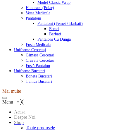
Model Classic Wrap
Hanorace (Polar)
Vesta Medicala
Pantaloni
Pantaloni (Femei / Barbati)
Femei
Barbati
Pantaloni Cu Dunga
Fusta Medicala
Uniforme Cercetași
Cămașă Cercetasi
Cravată Cercetasi
Fustă Pantalon
Uniforme Bucatari
Boneta Bucatari
Tunica Bucatari
Mai multe
Menu
≡
╳
Acasa
Despre Noi
Shop
Toate produsele