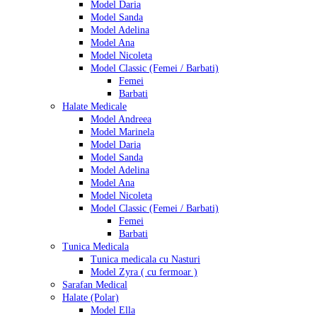
Model Daria
Model Sanda
Model Adelina
Model Ana
Model Nicoleta
Model Classic (Femei / Barbati)
Femei
Barbati
Halate Medicale
Model Andreea
Model Marinela
Model Daria
Model Sanda
Model Adelina
Model Ana
Model Nicoleta
Model Classic (Femei / Barbati)
Femei
Barbati
Tunica Medicala
Tunica medicala cu Nasturi
Model Zyra ( cu fermoar )
Sarafan Medical
Halate (Polar)
Model Ella