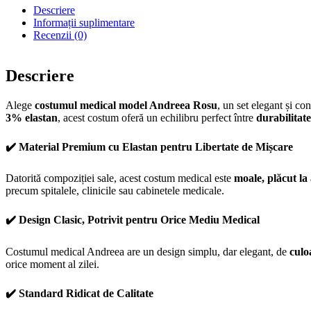
Descriere
Informații suplimentare
Recenzii (0)
Descriere
Alege
costumul medical model Andreea Rosu
, un set elegant și co
3% elastan
, acest costum oferă un echilibru perfect între
durabilitate,
✔️ Material Premium cu Elastan pentru Libertate de Mișcare
Datorită compoziției sale, acest costum medical este
moale, plăcut la 
precum spitalele, clinicile sau cabinetele medicale.
✔️ Design Clasic, Potrivit pentru Orice Mediu Medical
Costumul medical Andreea are un design simplu, dar elegant, de
culo
orice moment al zilei.
✔️ Standard Ridicat de Calitate