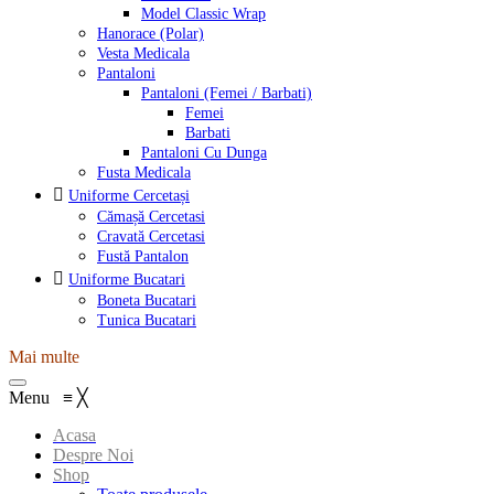
Model Classic Wrap
Hanorace (Polar)
Vesta Medicala
Pantaloni
Pantaloni (Femei / Barbati)
Femei
Barbati
Pantaloni Cu Dunga
Fusta Medicala
Uniforme Cercetași
Cămașă Cercetasi
Cravată Cercetasi
Fustă Pantalon
Uniforme Bucatari
Boneta Bucatari
Tunica Bucatari
Mai multe
Menu
≡
╳
Acasa
Despre Noi
Shop