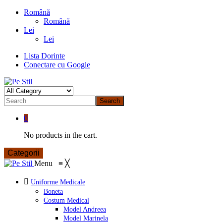
Română
Română
Lei
Lei
Lista Dorinte
Conectare cu Google
Search
0
No products in the cart.
Categorii
Menu
≡
╳
Uniforme Medicale
Boneta
Costum Medical
Model Andreea
Model Marinela