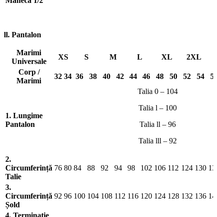
Mânecă 1/2
ll. Pantalon
Marimi
XS
S
M
L
XL
2XL
Universale
Corp /
32
34
36
38
40
42
44
46
48
50
52
54
5
Marimi
Talia 0 – 104
Talia l – 100
1. Lungime
Pantalon
Talia ll – 96
Talia lll – 92
2.
Circumferință
76
80
84
88
92
94
98
102
106
112
124
130
13
Talie
3.
Circumferință
92
96
100
104
108
112
116
120
124
128
132
136
14
Șold
4. Terminație