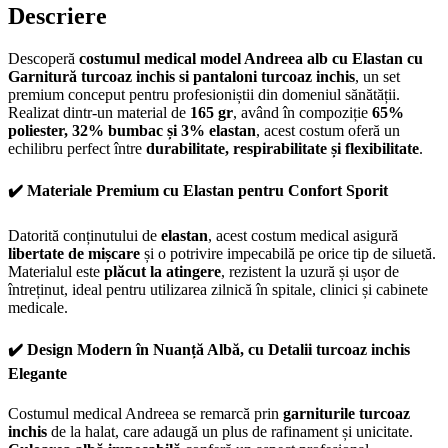
Descriere
Descoperă
costumul medical model Andreea alb cu Elastan cu
Garnitură turcoaz inchis si pantaloni turcoaz inchis
, un set
premium conceput pentru profesioniștii din domeniul sănătății.
Realizat dintr-un material de
165 gr
, având în compoziție
65%
poliester, 32% bumbac și 3% elastan
, acest costum oferă un
echilibru perfect între
durabilitate, respirabilitate și flexibilitate
.
✔️ Materiale Premium cu Elastan pentru Confort Sporit
Datorită conținutului de
elastan
, acest costum medical asigură
libertate de mișcare
și o potrivire impecabilă pe orice tip de siluetă.
Materialul este
plăcut la atingere
, rezistent la uzură și ușor de
întreținut, ideal pentru utilizarea zilnică în spitale, clinici și cabinete
medicale.
✔️ Design Modern în Nuanță Albă, cu Detalii turcoaz inchis
Elegante
Costumul medical Andreea se remarcă prin
garniturile turcoaz
inchis
de la halat, care adaugă un plus de rafinament și unicitate.