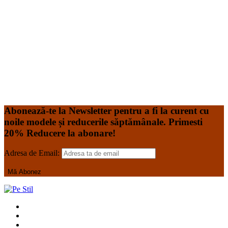
de calitate superioară, plăcut la atingere și foarte rezistent.
Halatul este realizat din tercot de 165gr având compoziție
65% Polyester, 35% Bumbac Acesta poate fi spălat la
temperatura de 60*C, în mașină de spălat de uz casnic.
Tabel de dimensiuni Costume Medicale l. Halat Marimi
Universale XS
Read More
Add to Wishlist
Add to Wishlist
Abonează-te la Newsletter pentru a fi la curent cu
noile modele și reducerile săptămânale. Primesti
20% Reducere la abonare!
Adresa de Email: