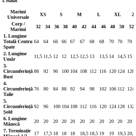
l. Halat
Marimi
XS
S
M
L
XL
2
Universale
Corp /
32
34
36
38
40
42
44
46
48
50
52
Marimi
1. Lungime
Totală Centru
64
64
66
66
67
67
68
68
70
70
70
Spate
2. Lungime
11,5
11,5
12
12
12,5
12,5
13
13,5
14
14,5
15
Umăr
3.
Circumferință
88
92
96
100
104
108
112
116
120
124
128
Bust
4.
Circumferință
76
80
84
88
92
94
98
102
106
112
124
Talie
5.
Circumferință
92
96
100
104
108
112
116
120
124
128
132
Șold
6. Lungime
20
20
20
20
20
20
20
20
20
20
20
Mânecă
7. Terminație
17
17,5
18
18
18
18,5
18,5
19
19
19,5
20,5