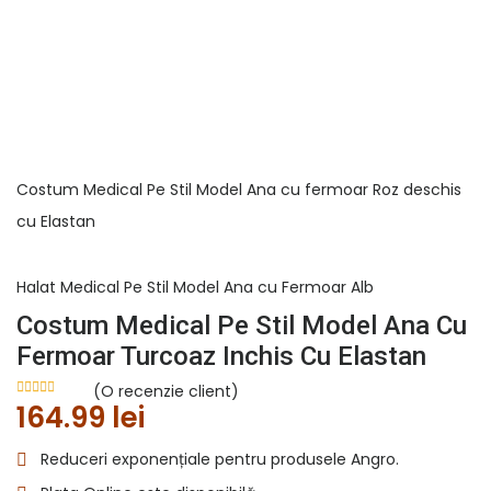
Costum Medical Pe Stil Model Ana cu fermoar Roz deschis
cu Elastan
Halat Medical Pe Stil Model Ana cu Fermoar Alb
Costum Medical Pe Stil Model Ana Cu
Fermoar Turcoaz Inchis Cu Elastan
(O recenzie client)
Evaluat la
5.00
164.99
lei
din 5 pe baza
unei singure
evaluări
Reduceri exponențiale pentru produsele Angro.