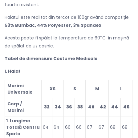
foarte rezistent.
Halatul este realizat din tercot de 160gr având compoziție
53% Bumbac, 44% Polyester, 3% Spandex
Acesta poate fi spălat la temperatura de 60*C, în mașină
de spălat de uz casnic.
Tabel de dimensiuni Costume Medicale
l. Halat
Marimi
XS
S
M
L
Universale
Corp /
32
34
36
38
40
42
44
46
4
Marimi
1. Lungime
Totală Centru
64
64
66
66
67
67
68
68
7
Spate