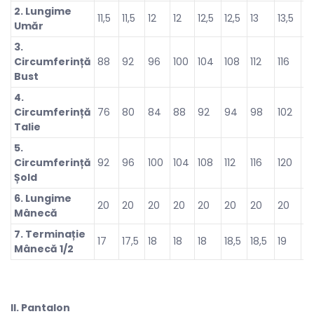
2. Lungime
11,5
11,5
12
12
12,5
12,5
13
13,5
14
Umăr
3.
Circumferință
88
92
96
100
104
108
112
116
12
Bust
4.
Circumferință
76
80
84
88
92
94
98
102
1
Talie
5.
Circumferință
92
96
100
104
108
112
116
120
1
Șold
6. Lungime
20
20
20
20
20
20
20
20
2
Mânecă
7. Terminație
17
17,5
18
18
18
18,5
18,5
19
19
Mânecă 1/2
ll. Pantalon