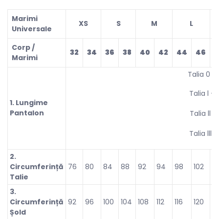
Marimi
XS
S
M
L
Universale
Corp /
32
34
36
38
40
42
44
46
4
Marimi
Talia 0 –
Talia l – 
1. Lungime
Pantalon
Talia ll –
Talia lll 
2.
Circumferință
76
80
84
88
92
94
98
102
1
Talie
3.
Circumferință
92
96
100
104
108
112
116
120
1
Șold