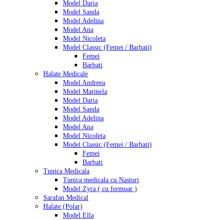
Model Daria
Model Sanda
Model Adelina
Model Ana
Model Nicoleta
Model Classic (Femei / Barbati)
Femei
Barbati
Halate Medicale
Model Andreea
Model Marinela
Model Daria
Model Sanda
Model Adelina
Model Ana
Model Nicoleta
Model Classic (Femei / Barbati)
Femei
Barbati
Tunica Medicala
Tunica medicala cu Nasturi
Model Zyra ( cu fermoar )
Sarafan Medical
Halate (Polar)
Model Ella