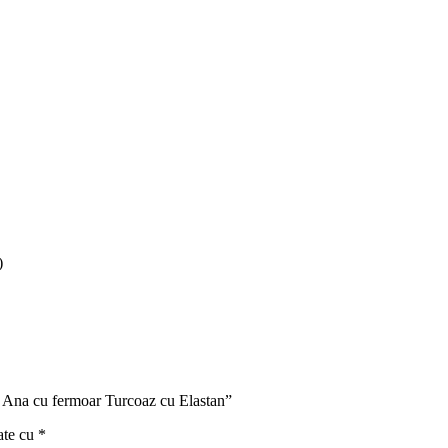
)
l Ana cu fermoar Turcoaz cu Elastan”
ate cu
*