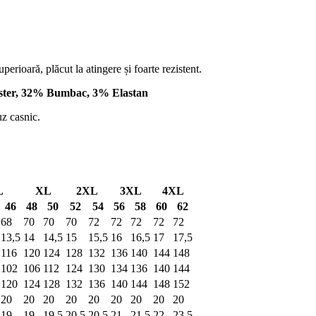
erioară, plăcut la atingere și foarte rezistent.
ster, 32% Bumbac, 3% Elastan
uz casnic.
L
XL
2XL
3XL
4XL
46
48
50
52
54
56
58
60
62
68
70
70
70
72
72
72
72
72
13,5
14
14,5
15
15,5
16
16,5
17
17,5
116
120
124
128
132
136
140
144
148
102
106
112
124
130
134
136
140
144
120
124
128
132
136
140
144
148
152
20
20
20
20
20
20
20
20
20
19
19
19,5
20,5
20,5
21
21,5
22
23,5