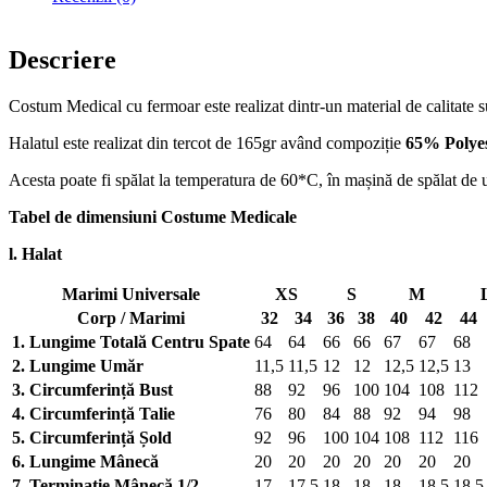
Descriere
Costum Medical cu fermoar este realizat dintr-un material de calitate sup
Halatul este realizat din tercot de 165gr având compoziție
65% Polye
Acesta poate fi spălat la temperatura de 60*C, în mașină de spălat de 
Tabel de dimensiuni Costume Medicale
l. Halat
Marimi Universale
XS
S
M
Corp / Marimi
32
34
36
38
40
42
44
1. Lungime Totală Centru Spate
64
64
66
66
67
67
68
2. Lungime Umăr
11,5
11,5
12
12
12,5
12,5
13
3. Circumferință Bust
88
92
96
100
104
108
112
4. Circumferință Talie
76
80
84
88
92
94
98
5. Circumferință Șold
92
96
100
104
108
112
116
6. Lungime Mânecă
20
20
20
20
20
20
20
7. Terminație Mânecă 1/2
17
17,5
18
18
18
18,5
18,5