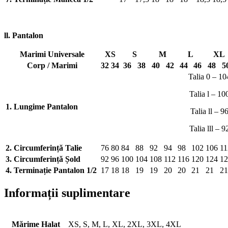
ll. Pantalon
Marimi Universale
XS
S
M
L
XL
Corp / Marimi
32
34
36
38
40
42
44
46
48
5
Talia 0 – 10
Talia l – 10
1. Lungime Pantalon
Talia ll – 9
Talia lll – 9
2. Circumferință Talie
76
80
84
88
92
94
98
102
106
11
3. Circumferință Șold
92
96
100
104
108
112
116
120
124
12
4. Terminație Pantalon 1/2
17
18
18
19
19
20
20
21
21
21
Informații suplimentare
Mărime Halat
XS, S, M, L, XL, 2XL, 3XL, 4XL