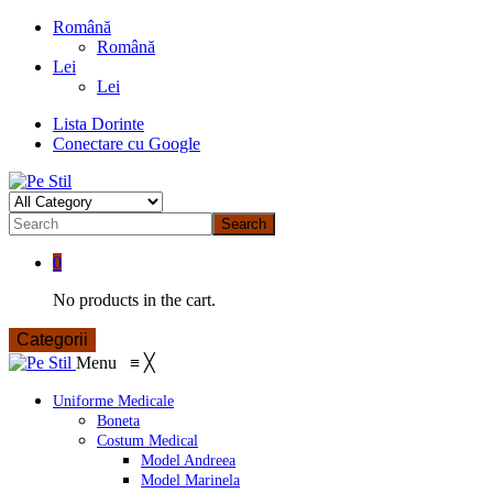
Română
Română
Lei
Lei
Lista Dorinte
Conectare cu Google
Search
0
No products in the cart.
Categorii
Menu
≡
╳
Uniforme Medicale
Boneta
Costum Medical
Model Andreea
Model Marinela