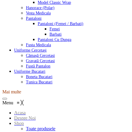
Model Classic Wrap
Hanorace (Polar)
Vesta Medicala
Pantaloni
Pantaloni (Femei / Barbati)
Femei
Barbati
Pantaloni Cu Dunga
Fusta Medicala
Uniforme Cercetași
Cămașă Cercetasi
Cravată Cercetasi
Fustă Pantalon
Uniforme Bucatari
Boneta Bucatari
Tunica Bucatari
Mai multe
Menu
≡
╳
Acasa
Despre Noi
Shop
Toate produsele