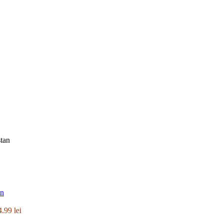
tan
an
4.99
lei