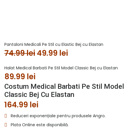
Pantaloni Medicali Pe Stil cu Elastic Bej cu Elastan
74.99
lei
Prețul
49.99
lei
Prețul
inițial
curent
Halat Medical Barbati Pe Stil Model Classic Bej cu Elastan
a
este:
89.99
lei
fost:
49.99 lei.
Costum Medical Barbati Pe Stil Model
Classic Bej Cu Elastan
74.99 lei.
164.99
lei
Reduceri exponențiale pentru produsele Angro.
Plata Online este disponibilă.