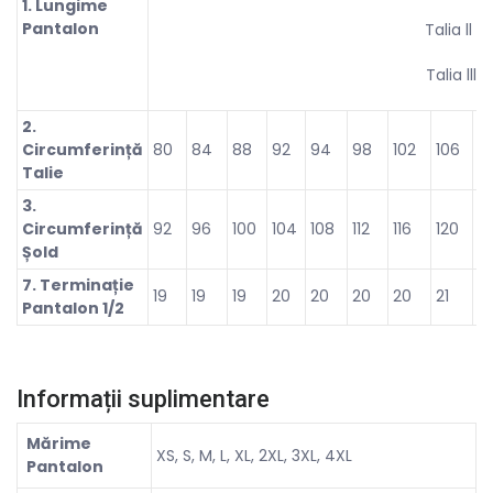
1. Lungime
Pantalon
Talia ll –
Talia lll 
2.
Circumferință
80
84
88
92
94
98
102
106
11
Talie
3.
Circumferință
92
96
100
104
108
112
116
120
1
Șold
7. Terminație
19
19
19
20
20
20
20
21
21
Pantalon 1/2
Informații suplimentare
Mărime
XS, S, M, L, XL, 2XL, 3XL, 4XL
Pantalon