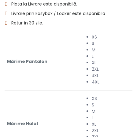
Plata la Livrare este disponibilă.
Livrare prin Easybox / Locker este disponibila
Retur în 30 zile.
XS
S
M
L
Mărime Pantalon
XL
2XL
3XL
4XL
XS
S
M
L
Mărime Halat
XL
2XL
3XL