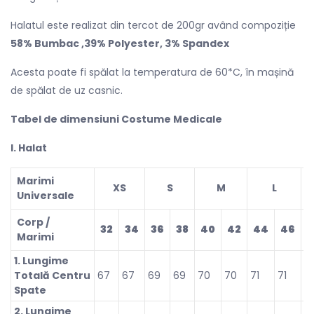
Halatul este realizat din tercot de 200gr având compoziție
58% Bumbac ,39% Polyester, 3% Spandex
Acesta poate fi spălat la temperatura de 60*C, în mașină
de spălat de uz casnic.
Tabel de dimensiuni Costume Medicale
l. Halat
Marimi
XS
S
M
L
Universale
Corp /
32
34
36
38
40
42
44
46
4
Marimi
1. Lungime
Totală Centru
67
67
69
69
70
70
71
71
7
Spate
2. Lungime