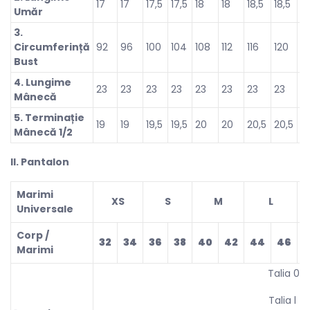
17
17
17,5
17,5
18
18
18,5
18,5
19
Umăr
3.
Circumferință
92
96
100
104
108
112
116
120
1
Bust
4. Lungime
23
23
23
23
23
23
23
23
2
Mânecă
5. Terminație
19
19
19,5
19,5
20
20
20,5
20,5
21
Mânecă 1/2
ll. Pantalon
Marimi
XS
S
M
L
Universale
Corp /
32
34
36
38
40
42
44
46
4
Marimi
Talia 0 –
Talia l – 