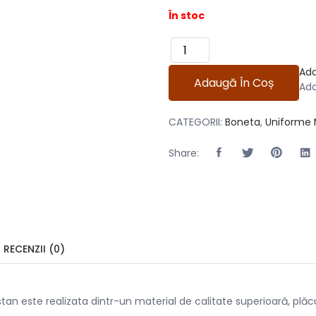
În stoc
Cantitate Boneta Medicala Pe S
Add
Adaugă În Coș
Add
CATEGORII:
Boneta
,
Uniforme 
Share:
RECENZII (0)
stan este realizata dintr-un material de calitate superioară, plăcu