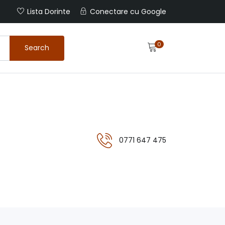
Lista Dorinte
Conectare cu Google
0
Search
0771 647 475