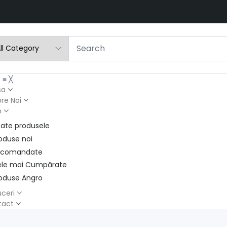
u
≡
╳
sa
re Noi
p
ate produsele
oduse noi
ecomandate
le mai Cumpărate
oduse Angro
ceri
tact