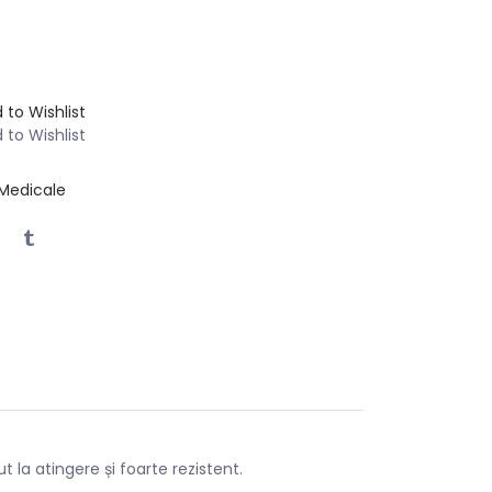
til Albastru Electric cu Elastan
 to Wishlist
 to Wishlist
Medicale
t la atingere și foarte rezistent.