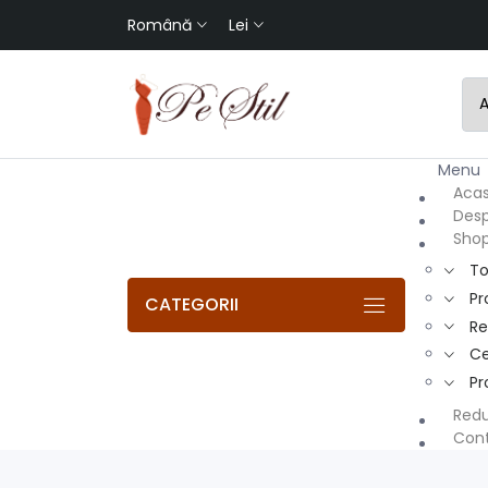
Română
Lei
Men
Aca
Desp
Sho
To
Pr
CATEGORII
R
Ce
Pr
Redu
Con